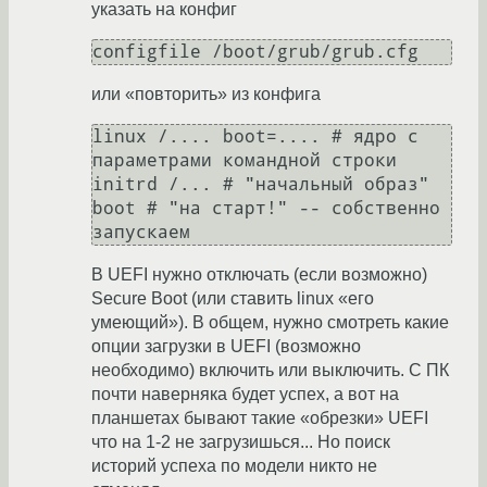
указать на конфиг
configfile /boot/grub/grub.cfg
или «повторить» из конфига
linux /.... boot=.... # ядро с 
параметрами командной строки

initrd /... # "начальный образ"

boot # "на старт!" -- собственно 
запускаем
В UEFI нужно отключать (если возможно)
Secure Boot (или ставить linux «его
умеющий»). В общем, нужно смотреть какие
опции загрузки в UEFI (возможно
необходимо) включить или выключить. С ПК
почти наверняка будет успех, а вот на
планшетах бывают такие «обрезки» UEFI
что на 1-2 не загрузишься... Но поиск
историй успеха по модели никто не