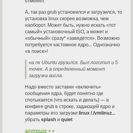
отменял.
А, так раз grub установился и загрузился, то
установка linux скорее возможна, чем
наоборот. Может быть, нужно искать «тот
самый» установочный ISO, а может и
«обычный» сразу* «заведётся». Возможно
потребуется кастомное ядро... Однозначно
«в поиск»!
на пк Ubuntu грузился. Был логотип и 5
точек. А в определенный момент
загрузка висла.
Надо вместо заставки «включить»
сообщения ядра, будет понятно где
спотыкается (что искать и делать) — в
конфиге grub в строке, задающей ядро и
параметры его загрузки
linux /./vmlinuz...
убрать
splash
и
quiet
anymouze
★★