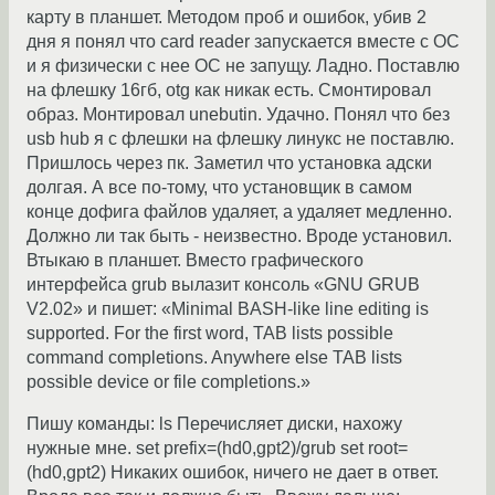
карту в планшет. Методом проб и ошибок, убив 2
дня я понял что card reader запускается вместе с ОС
и я физически с нее ОС не запущу. Ладно. Поставлю
на флешку 16гб, otg как никак есть. Смонтировал
образ. Монтировал unebutin. Удачно. Понял что без
usb hub я с флешки на флешку линукс не поставлю.
Пришлось через пк. Заметил что установка адски
долгая. А все по-тому, что установщик в самом
конце дофига файлов удаляет, а удаляет медленно.
Должно ли так быть - неизвестно. Вроде установил.
Втыкаю в планшет. Вместо графического
интерфейса grub вылазит консоль «GNU GRUB
V2.02» и пишет: «Minimal BASH-like line editing is
supported. For the first word, TAB lists possible
command completions. Anywhere else TAB lists
possible device or file completions.»
Пишу команды: ls Перечисляет диски, нахожу
нужные мне. set prefix=(hd0,gpt2)/grub set root=
(hd0,gpt2) Никаких ошибок, ничего не дает в ответ.