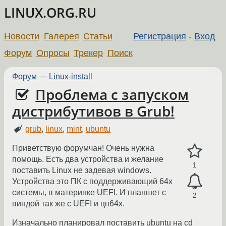
LINUX.ORG.RU
Новости
Галерея
Статьи
Регистрация
-
Вход
Форум
Опросы
Трекер
Поиск
Форум
—
Linux-install
Проблема с запуском
дистрибутивов в Grub!
grub
,
linux
,
mint
,
ubuntu
Приветствую форумчан! Очень нужна
помощь. Есть два устройства и желание
1
поставить Linux не задевая windows.
Устройства это ПК с поддерживающий 64x
системы, в материнке UEFI. И планшет с
2
виндой так же с UEFI и цп64x.
Изначально планировал поставить ubuntu на cd