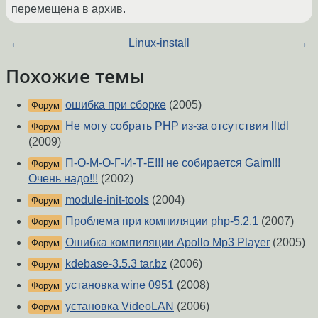
перемещена в архив.
←
Linux-install
→
Похожие темы
ошибка при сборке
(2005)
Форум
Не могу собрать PHP из-за отсутствия lltdl
Форум
(2009)
П-О-М-О-Г-И-Т-Е!!! не собирается Gaim!!!
Форум
Очень надо!!!
(2002)
module-init-tools
(2004)
Форум
Проблема при компиляции php-5.2.1
(2007)
Форум
Ошибка компиляции Apollo Mp3 Player
(2005)
Форум
kdebase-3.5.3 tar.bz
(2006)
Форум
установка wine 0951
(2008)
Форум
установка VideoLAN
(2006)
Форум