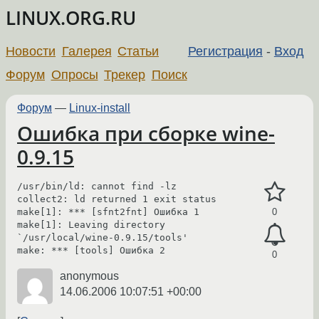
LINUX.ORG.RU
Новости
Галерея
Статьи
Регистрация
-
Вход
Форум
Опросы
Трекер
Поиск
Форум
—
Linux-install
Ошибка при сборке wine-
0.9.15
/usr/bin/ld: cannot find -lz

collect2: ld returned 1 exit status

make[1]: *** [sfnt2fnt] Ошибка 1

0
make[1]: Leaving directory 
`/usr/local/wine-0.9.15/tools'

0
anonymous
14.06.2006 10:07:51 +00:00