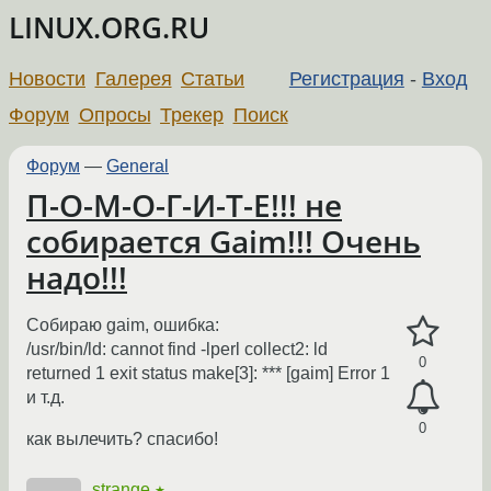
LINUX.ORG.RU
Новости
Галерея
Статьи
Регистрация
-
Вход
Форум
Опросы
Трекер
Поиск
Форум
—
General
П-О-М-О-Г-И-Т-Е!!! не
собирается Gaim!!! Очень
надо!!!
Собираю gaim, ошибка:
/usr/bin/ld: cannot find -lperl collect2: ld
0
returned 1 exit status make[3]: *** [gaim] Error 1
и т.д.
0
как вылечить? спасибо!
strange
★