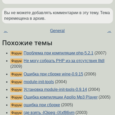
Вы не можете добавлять комментарии в эту тему. Тема
перемещена в архив.
←
General
→
Похожие темы
Проблема при компиляции php-5.2.1
(2007)
Форум
Не могу собрать PHP из-за отсутствия lltdl
Форум
(2009)
Ошибка при сборке wine-0.9.15
(2006)
Форум
module-init-tools
(2004)
Форум
Установка module-init-tools-0.9.14
(2004)
Форум
Ошибка компиляции Apollo Mp3 Player
(2005)
Форум
ошибка при сборке
(2005)
Форум
где взять -lQjpeg -lXxf86vm
(2003)
Форум