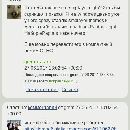
Что тебя так рвёт от smplayer с qt5? Хоть бы
скриншот показал. Я и в windows давно уже
у него сразу ставлю smplayer-themes и
меняю набор значков на blackPanther-light.
Набор ePapirus тоже ничего.
Ещё можно перевести его в компактный
режим Ctrl+C.
grem
★★★★★
27.06.2017 13:02:54 +00:00
Последнее исправление: grem
27.06.2017 13:03:55
+00:00
(всего
исправлений: 1
)
Показать ответ
Ссылка
Ответ на:
комментарий
от grem
27.06.2017 13:02:54
+00:00
интерфейс с обложками не работает -
http://storage6.static.itmages.com/i/17/0627/h_