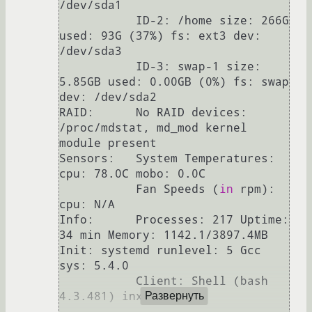
/dev/sda1

           ID-2: /home size: 266G 
used: 93G (37%) fs: ext3 dev: 
/dev/sda3

           ID-3: swap-1 size: 
5.85GB used: 0.00GB (0%) fs: swap 
dev: /dev/sda2                                                                                                                  

RAID:      No RAID devices: 
/proc/mdstat, md_mod kernel 
module present                                                                                                                          

Sensors:   System Temperatures: 
cpu: 78.0C mobo: 0.0C                                                                                                                                           

           Fan Speeds (
in
 rpm): 
cpu: N/A                                                                                                                                                        

Info:      Processes: 217 Uptime: 
34 min Memory: 1142.1/3897.4MB 
Init: systemd runlevel: 5 Gcc 
sys: 5.4.0

           Client: Shell (bash 
4.3.481) inxi: 2.2.35 

Развернуть