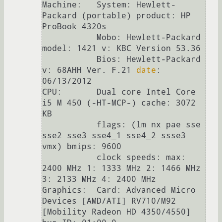
Machine:   System: Hewlett-
Packard (portable) product: HP 
ProBook 4320s

           Mobo: Hewlett-Packard 
model: 1421 v: KBC Version 53.36

           Bios: Hewlett-Packard 
v: 68AHH Ver. F.21 
date
: 
06/13/2012

CPU:       Dual core Intel Core 
i5 M 450 (-HT-MCP-) cache: 3072 
KB

           flags: (lm nx pae sse 
sse2 sse3 sse4_1 sse4_2 ssse3 
vmx) bmips: 9600

           clock speeds: max: 
2400 MHz 1: 1333 MHz 2: 1466 MHz 
3: 2133 MHz 4: 2400 MHz

Graphics:  Card: Advanced Micro 
Devices [AMD/ATI] RV710/M92 
[Mobility Radeon HD 4350/4550] 