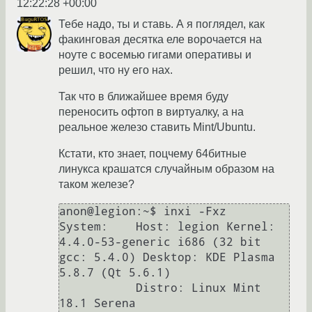
12:22:28 +00:00
Тебе надо, ты и ставь. А я поглядел, как
факинговая десятка еле ворочается на
ноуте с восемью гигами оперативы и
решил, что ну его нах.
Так что в ближайшее время буду
переносить офтоп в виртуалку, а на
реальное железо ставить Mint/Ubuntu.
Кстати, кто знает, поцчему 64битные
линукса крашатся случайным образом на
таком железе?
anon@legion:~$ inxi -Fxz

System:    Host: legion Kernel: 
4.4.0-53-generic i686 (32 bit 
gcc: 5.4.0) Desktop: KDE Plasma 
5.8.7 (Qt 5.6.1)

           Distro: Linux Mint 
18.1 Serena
