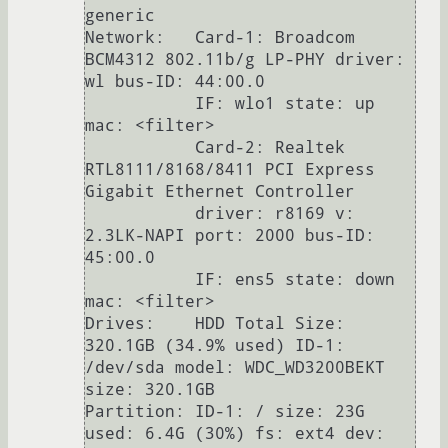
generic

Network:   Card-1: Broadcom 
BCM4312 802.11b/g LP-PHY driver: 
wl bus-ID: 44:00.0

           IF: wlo1 state: up 
mac: <filter>

           Card-2: Realtek 
RTL8111/8168/8411 PCI Express 
Gigabit Ethernet Controller

           driver: r8169 v: 
2.3LK-NAPI port: 2000 bus-ID: 
45:00.0

           IF: ens5 state: down 
mac: <filter>

Drives:    HDD Total Size: 
320.1GB (34.9% used) ID-1: 
/dev/sda model: WDC_WD3200BEKT 
size: 320.1GB

Partition: ID-1: / size: 23G 
used: 6.4G (30%) fs: ext4 dev: 