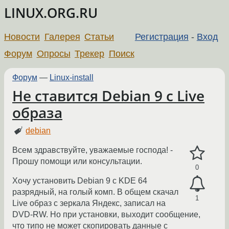
LINUX.ORG.RU
Новости
Галерея
Статьи
Регистрация
-
Вход
Форум
Опросы
Трекер
Поиск
Форум
—
Linux-install
Не ставится Debian 9 с Live
образа
debian
Всем здравствуйте, уважаемые господа! -
Прошу помощи или консультации.
0
Хочу установить Debian 9 с KDE 64
разрядный, на голый комп. В общем скачал
1
Live образ с зеркала Яндекс, записал на
DVD-RW. Но при установки, выходит сообщение,
что типо не может скопировать данные с