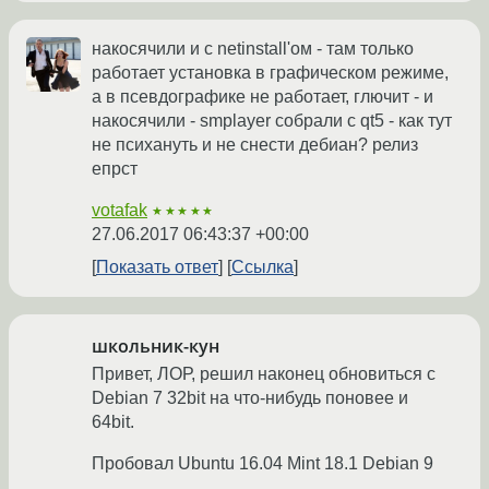
накосячили и с netinstall'ом - там только
работает установка в графическом режиме,
а в псевдографике не работает, глючит - и
накосячили - smplayer собрали с qt5 - как тут
не психануть и не снести дебиан? релиз
епрст
votafak
★★★★★
27.06.2017 06:43:37 +00:00
Показать ответ
Ссылка
школьник-кун
Привет, ЛОР, решил наконец обновиться с
Debian 7 32bit на что-нибудь поновее и
64bit.
Пробовал Ubuntu 16.04 Mint 18.1 Debian 9