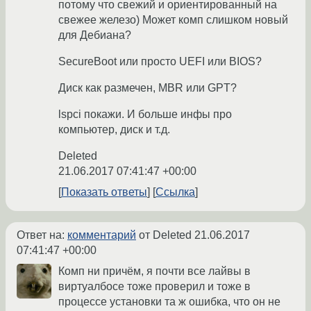
потому что свежий и ориентированный на
свежее железо) Может комп слишком новый
для Дебиана?
SecureBoot или просто UEFI или BIOS?
Диск как размечен, MBR или GPT?
lspci покажи. И больше инфы про
компьютер, диск и т.д.
Deleted
21.06.2017 07:41:47 +00:00
Показать ответы
Ссылка
Ответ на:
комментарий
от Deleted
21.06.2017
07:41:47 +00:00
Комп ни причём, я почти все лайвы в
виртуалбосе тоже проверил и тоже в
процессе установки та ж ошибка, что он не