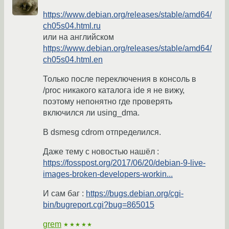
https://www.debian.org/releases/stable/amd64/
ch05s04.html.ru
или на английском
https://www.debian.org/releases/stable/amd64/
ch05s04.html.en
Только после переключения в консоль в
/proc никакого каталога ide я не вижу,
поэтому непонятно где проверять
включился ли using_dma.
В dsmesg cdrom отпределился.
Даже тему с новостью нашёл :
https://fosspost.org/2017/06/20/debian-9-live-
images-broken-developers-workin...
И сам баг :
https://bugs.debian.org/cgi-
bin/bugreport.cgi?bug=865015
grem
★★★★★