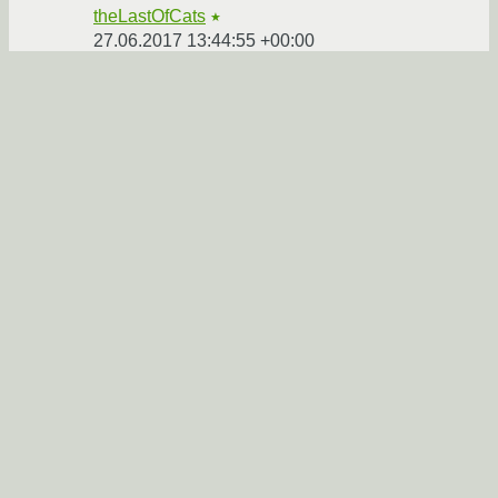
theLastOfCats
★
27.06.2017 13:44:55 +00:00
Ссылка
Кто знает, как заставить FolderView
НЕ
ПЕРЕТАСОВЫВАТЬ
файлы на рабочем
столе при каждом входе в систему?
Вроде фиксили уже в 4 кедах...
shkolnick-kun
★★★★★
27.06.2017 13:48:13 +00:00
Ссылка
Проверять md5sum всю дорогу пробовал?
unixnik
★★★★★
27.06.2017 14:38:12 +00:00