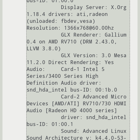
bus-ID: 01:00.0

           Display Server: X.Org 
1.18.4 drivers: ati,radeon 
(unloaded: fbdev,vesa) 
Resolution: 1366x768@60.00hz

           GLX Renderer: Gallium 
0.4 on AMD RV710 (DRM 2.43.0, 
LLVM 3.8.0)

           GLX Version: 3.0 Mesa 
11.2.0 Direct Rendering: Yes

Audio:     Card-1 Intel 5 
Series/3400 Series High 
Definition Audio driver: 
snd_hda_intel bus-ID: 00:1b.0

           Card-2 Advanced Micro 
Devices [AMD/ATI] RV710/730 HDMI 
Audio [Radeon HD 4000 series]

           driver: snd_hda_intel 
bus-ID: 01:00.1

           Sound: Advanced Linux 
Sound Architecture v: k4.4.0-53-