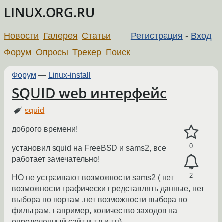
LINUX.ORG.RU
Новости
Галерея
Статьи
Регистрация
-
Вход
Форум
Опросы
Трекер
Поиск
Форум
—
Linux-install
SQUID web интерфейс
squid
доброго времени!
0
установил squid на FreeBSD и sams2, все
работает замечательно!
2
НО не устраивают возможности sams2 ( нет
возможности графически представлять данные, нет
выбора по портам ,нет возможности выбора по
фильтрам, например, количество заходов на
определенный сайт и т.д и т.п)