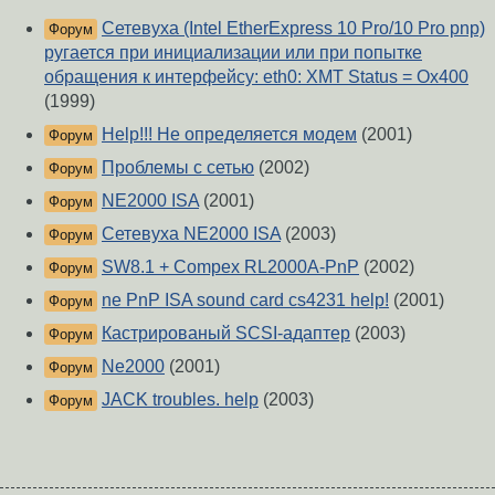
Сетевуха (Intel EtherExpress 10 Pro/10 Pro pnp)
Форум
ругается при инициализации или при попытке
обращения к интерфейсу: eth0: XMT Status = Ox400
(1999)
Help!!! Не определяется модем
(2001)
Форум
Проблемы с сетью
(2002)
Форум
NE2000 ISA
(2001)
Форум
Сетевуха NE2000 ISA
(2003)
Форум
SW8.1 + Compex RL2000A-PnP
(2002)
Форум
ne PnP ISA sound card cs4231 help!
(2001)
Форум
Кастрированый SCSI-адаптер
(2003)
Форум
Ne2000
(2001)
Форум
JACK troubles. help
(2003)
Форум