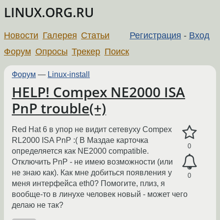
LINUX.ORG.RU
Новости
Галерея
Статьи
Регистрация
-
Вход
Форум
Опросы
Трекер
Поиск
Форум
—
Linux-install
HELP! Compex NE2000 ISA
PnP trouble(+)
Red Hat 6 в упор не видит сетевуху Compex
RL2000 ISA PnP :( В Маздае карточка
0
определяется как NE2000 compatible.
Отключить PnP - не имею возможности (или
не знаю как). Как мне добиться появления у
0
меня интерфейса eth0? Помогите, плиз, я
вообще-то в линухе человек новый - может чего
делаю не так?