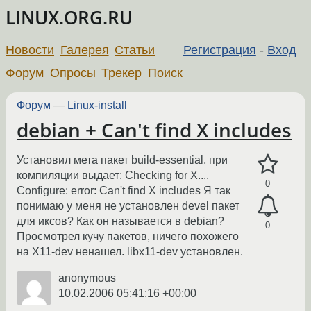
LINUX.ORG.RU
Новости
Галерея
Статьи
Регистрация
-
Вход
Форум
Опросы
Трекер
Поиск
Форум
—
Linux-install
debian + Can't find X includes
Установил мета пакет build-essential, при
компиляции выдает: Checking for X....
0
Configure: error: Can't find X includes Я так
понимаю у меня не установлен devel пакет
для иксов? Как он называется в debian?
0
Просмотрел кучу пакетов, ничего похожего
на X11-dev ненашел. libx11-dev установлен.
anonymous
10.02.2006 05:41:16 +00:00