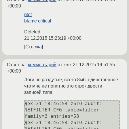
+00:00
plot
blame
critical
Deleted
21.12.2015 15:23:19 +00:00
Ссылка
Ответ на:
комментарий
от zink
21.12.2015 14:51:55
+00:00
Логи не раздутые, всего 8мб, единственное
что мне не понятно это строк двести
записей типа
дек 21 18:46:54 z510 audit: 
NETFILTER_CFG table=filter 
family=2 entries=58

дек 21 18:46:54 z510 audit: 
NETFILTER_CFG table=filter 