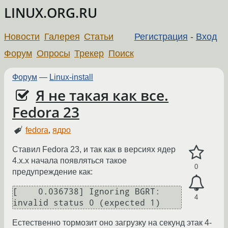
LINUX.ORG.RU
Новости
Галерея
Статьи
Регистрация
-
Вход
Форум
Опросы
Трекер
Поиск
Форум
—
Linux-install
Я не такая как все.
Fedora 23
fedora
,
ядро
Ставил Fedora 23, и так как в версиях ядер
4.x.x начала появляться такое
0
предупреждение как:
[    0.036738] Ignoring BGRT: 
4
Естественно тормозит оно загрузку на секунд этак 4-