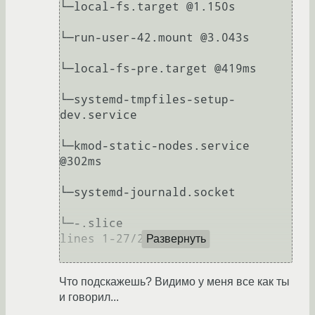
└─local-fs.target @1.150s

└─run-user-42.mount @3.043s

└─local-fs-pre.target @419ms

└─systemd-tmpfiles-setup-
dev.service

└─kmod-static-nodes.service 
@302ms

└─systemd-journald.socket

└─-.slice

lines 1-27/27 (END)

Развернуть
Что подскажешь? Видимо у меня все как ты
и говорил...