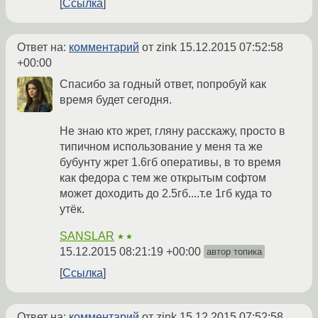
Ссылка
Ответ на:
комментарий
от zink
15.12.2015 07:52:58
+00:00
Спасибо за годный ответ, попробуй как
время будет сегодня.
Не знаю кто жрет, гляну расскажу, просто в
типичном использование у меня та же
бубунту жрет 1.6гб оперативы, в то время
как федора с тем же открытым софтом
может доходить до 2.5гб....т.е 1гб куда то
утёк.
SANSLAR
★★
15.12.2015 08:21:19 +00:00
автор топика
Ссылка
Ответ на:
комментарий
от zink
15.12.2015 07:52:58