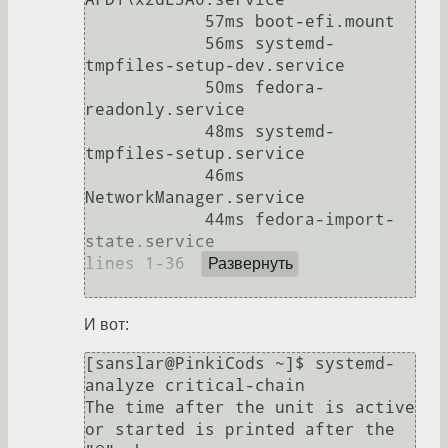
            57ms boot-efi.mount

            56ms systemd-
tmpfiles-setup-dev.service

            50ms fedora-
readonly.service

            48ms systemd-
tmpfiles-setup.service

            46ms 
NetworkManager.service

            44ms fedora-import-
state.service

lines 1-36

Развернуть
И вот:
[sanslar@PinkiCods ~]$ systemd-
analyze critical-chain 

The time after the unit is active 
or started is printed after the 