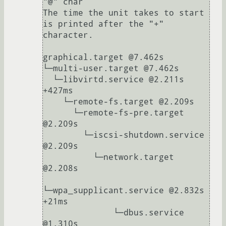
"@" char

The time the unit takes to start 
is printed after the "+" 
character.

graphical.target @7.462s

└─multi-user.target @7.462s

  └─libvirtd.service @2.211s 
+427ms

    └─remote-fs.target @2.209s

      └─remote-fs-pre.target 
@2.209s

        └─iscsi-shutdown.service 
@2.209s

          └─network.target 
@2.208s

└─wpa_supplicant.service @2.832s 
+21ms

              └─dbus.service 
@1.310s
