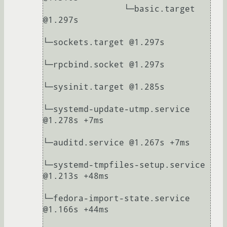
                └─basic.target 
@1.297s

└─sockets.target @1.297s

└─rpcbind.socket @1.297s

└─sysinit.target @1.285s

└─systemd-update-utmp.service 
@1.278s +7ms

└─auditd.service @1.267s +7ms

└─systemd-tmpfiles-setup.service 
@1.213s +48ms

└─fedora-import-state.service 
@1.166s +44ms
