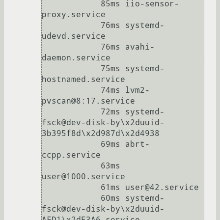
            85ms iio-sensor-
proxy.service

            76ms systemd-
udevd.service

            76ms avahi-
daemon.service

            75ms systemd-
hostnamed.service

            74ms lvm2-
pvscan@8:17.service

            72ms systemd-
fsck@dev-disk-by\x2duuid-
3b395f8d\x2d987d\x2d4938

            69ms abrt-
ccpp.service

            63ms 
user@1000.service

            61ms user@42.service

            60ms systemd-
fsck@dev-disk-by\x2duuid-
AFD1\x2dE3A6.service
