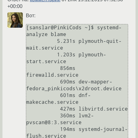
+00:00
Вот:
[sanslar@PinkiCods ~]$ systemd-
analyze blame 

          5.231s plymouth-quit-
wait.service

          1.203s plymouth-
start.service

           856ms 
firewalld.service

           690ms dev-mapper-
fedora_pinkicods\x2droot.device

           601ms dnf-
makecache.service

           427ms libvirtd.service

           360ms lvm2-
pvscan@8:3.service

           194ms systemd-journal-
flush.service
