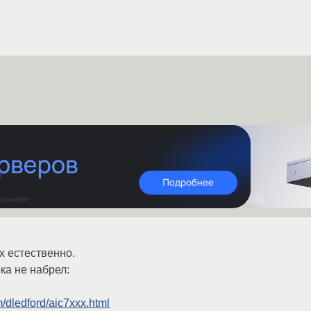
х естественно.
ка не набрел:
m/dledford/aic7xxx.html