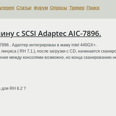
алерея
Статьи
Форум
Опросы
Трекер
Поиск
ну с SCSI Adaptec AIC-7896.
896 . Адаптер интегрирован в маму intel 440GX+.
ке линукса ( RH 7.1.), после загрузки с CD, начинается скан
ение между консолями возможно, но конца сканированию н
 для RH 6.2 ?