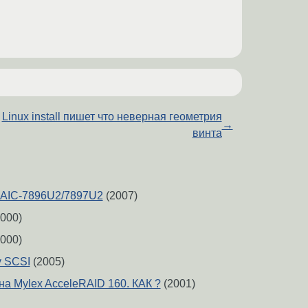
Linux install пишет что неверная геометрия
→
винта
c AIC-7896U2/7897U2
(2007)
000)
000)
у SCSI
(2005)
на Mylex AcceleRAID 160. КАК ?
(2001)