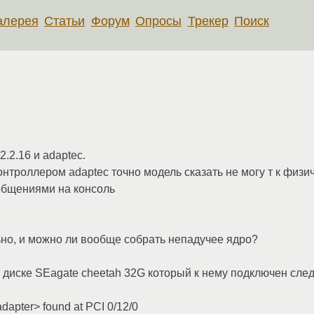
алерея
Статьи
Форум
Опросы
Трекер
Поиск
.2.16 и adaptec.
троллером adaptec точно модель сказать не могу т к физиче
общениями на консоль
ьно, и можно ли вообще собрать непадучее ядро?
 о диске SEagate cheetah 32G который к нему подключен сл
dapter> found at PCI 0/12/0