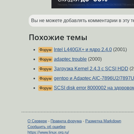
Вы не можете добавлять комментарии в эту т
Похожие темы
Intel L440GX+ и ядро 2.4.0
(2001)
Форум
adaptec trouble
(2000)
Форум
Загрузка Kernel 2.4.3 c SCSI HDD
(2
Форум
gentoo и Adaptec AIC-7896U2/7897
Форум
SCSI disk error 8000002 на здорово
Форум
О Сервере
-
Правила форума
-
Разметка Markdown
Сообщить об ошибке
https://www.linux.org.ru/