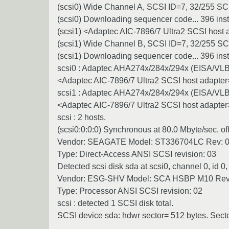
(scsi0) Wide Channel A, SCSI ID=7, 32/255 S
(scsi0) Downloading sequencer code... 396 ins
(scsi1) <Adaptec AIC-7896/7 Ultra2 SCSI host a
(scsi1) Wide Channel B, SCSI ID=7, 32/255 S
(scsi1) Downloading sequencer code... 396 ins
scsi0 : Adaptec AHA274x/284x/294x (EISA/VLB/
<Adaptec AIC-7896/7 Ultra2 SCSI host adapter
scsi1 : Adaptec AHA274x/284x/294x (EISA/VLB/
<Adaptec AIC-7896/7 Ultra2 SCSI host adapter
scsi : 2 hosts.
(scsi0:0:0:0) Synchronous at 80.0 Mbyte/sec, off
Vendor: SEAGATE Model: ST336704LC Rev: 
Type: Direct-Access ANSI SCSI revision: 03
Detected scsi disk sda at scsi0, channel 0, id 0,
Vendor: ESG-SHV Model: SCA HSBP M10 Rev:
Type: Processor ANSI SCSI revision: 02
scsi : detected 1 SCSI disk total.
SCSI device sda: hdwr sector= 512 bytes. Sec