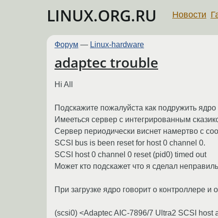
LINUX.ORG.RU
Новости
Г
Форум
—
Linux-hardware
adaptec trouble
Hi All
Подскажите пожалуйста как подружить ядро 2
Имееться сервер с интегрированным сказикон
Сервер периодически виснет намертво с со
SCSI bus is been reset for host 0 channel 0.
SCSI host 0 channel 0 reset (pid0) timed out
Может кто подскажет что я сделал неправил
При загрузке ядро говорит о контроллере и
(scsi0) <Adaptec AIC-7896/7 Ultra2 SCSI host a