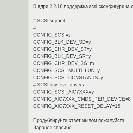
В ядре 2.2.16 поддержка scsi сконфигурен
# SCSI support
#
CONFIG_SCSI=y
CONFIG_BLK_DEV_SD=y
CONFIG_CHR_DEV_ST=y
CONFIG_BLK_DEV_SR=y
CONFIG_CHR_DEV_SG=m
CONFIG_SCSI_MULTI_LUN=y
CONFIG_SCSI_CONSTANTS=y
# SCSI low-level drivers
CONFIG_SCSI_AIC7XXX=y
CONFIG_AIC7XXX_CMDS_PER_DEVICE=8
CONFIG_AIC7XXX_RESET_DELAY=15
Продублируйте ответ мылом пожалуйста
Заранее спасибо