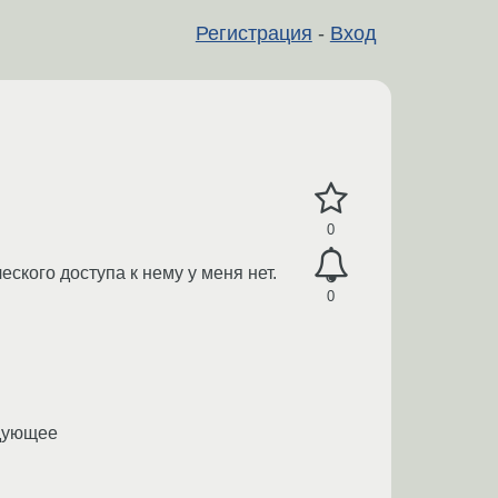
Регистрация
-
Вход
0
ского доступа к нему у меня нет.
0
едующее