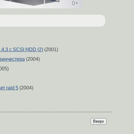
.4.3 c SCSI HDD (2)
(2001)
винчестера
(2004)
005)
т raid 5
(2004)
Вверх