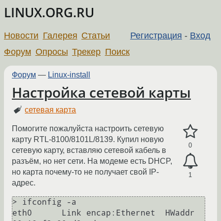
LINUX.ORG.RU
Новости
Галерея
Статьи
Регистрация
-
Вход
Форум
Опросы
Трекер
Поиск
Форум
—
Linux-install
Настройка сетевой карты
сетевая карта
Помогите пожалуйста настроить сетевую
карту RTL-8100/8101L/8139. Купил новую
0
сетевую карту, вставляю сетевой кабель в
разъём, но нет сети. На модеме есть DHCP,
но карта почему-то не получает свой IP-
1
адрес.
> ifconfig -a

eth0      Link encap:Ethernet  HWaddr 