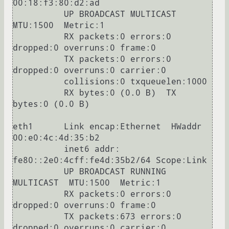
00:18:f3:80:d2:ad  

          UP BROADCAST MULTICAST  
MTU:1500  Metric:1

          RX packets:0 errors:0 
dropped:0 overruns:0 frame:0

          TX packets:0 errors:0 
dropped:0 overruns:0 carrier:0

          collisions:0 txqueuelen:1000 

          RX bytes:0 (0.0 B)  TX 
bytes:0 (0.0 B)

eth1      Link encap:Ethernet  HWaddr 
00:e0:4c:4d:35:b2  

          inet6 addr: 
fe80::2e0:4cff:fe4d:35b2/64 Scope:Link

          UP BROADCAST RUNNING 
MULTICAST  MTU:1500  Metric:1

          RX packets:0 errors:0 
dropped:0 overruns:0 frame:0

          TX packets:673 errors:0 
dropped:0 overruns:0 carrier:0
