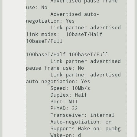
	Advertised pause frame 
use: No

	Advertised auto-
negotiation: Yes

	Link partner advertised 
link modes:  10baseT/Half 
10baseT/Full 

100baseT/Half 100baseT/Full 

	Link partner advertised 
pause frame use: No

	Link partner advertised 
auto-negotiation: Yes

	Speed: 10Mb/s

	Duplex: Half

	Port: MII

	PHYAD: 32

	Transceiver: internal

	Auto-negotiation: on

	Supports Wake-on: pumbg

	Wake-on: d
