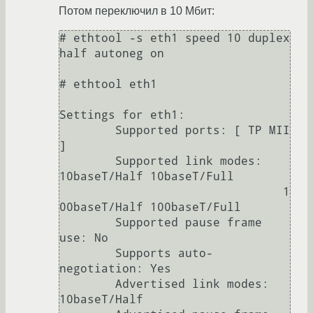
Потом переключил в 10 Мбит:
# ethtool -s eth1 speed 10 duplex 
half autoneg on

# ethtool eth1

Settings for eth1:

	Supported ports: [ TP MII 
]

	Supported link modes:   
10baseT/Half 10baseT/Full 

	                        1
00baseT/Half 100baseT/Full 

	Supported pause frame 
use: No

	Supports auto-
negotiation: Yes

	Advertised link modes:  
10baseT/Half 
