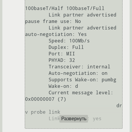
100baseT/Half 100baseT/Full 

	Link partner advertised 
pause frame use: No

	Link partner advertised 
auto-negotiation: Yes

	Speed: 100Mb/s

	Duplex: Full

	Port: MII

	PHYAD: 32

	Transceiver: internal

	Auto-negotiation: on

	Supports Wake-on: pumbg

	Wake-on: d

	Current message level: 
0x00000007 (7)

			       dr
v probe link

	Link detected: yes

Развернуть