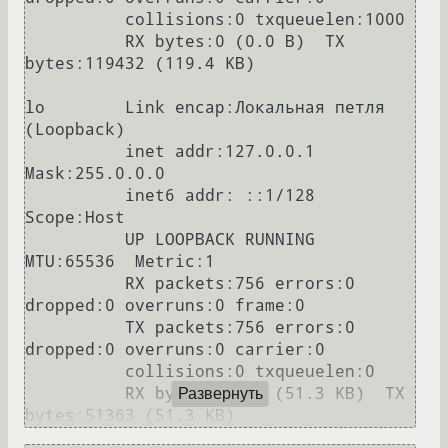
          collisions:0 txqueuelen:1000 

          RX bytes:0 (0.0 B)  TX 
bytes:119432 (119.4 KB)

lo        Link encap:Локальная петля 
(Loopback)  

          inet addr:127.0.0.1  
Mask:255.0.0.0

          inet6 addr: ::1/128 
Scope:Host

          UP LOOPBACK RUNNING  
MTU:65536  Metric:1

          RX packets:756 errors:0 
dropped:0 overruns:0 frame:0

          TX packets:756 errors:0 
dropped:0 overruns:0 carrier:0

          collisions:0 txqueuelen:0 

          RX bytes:51363 (51.3 KB)  TX 
Развернуть