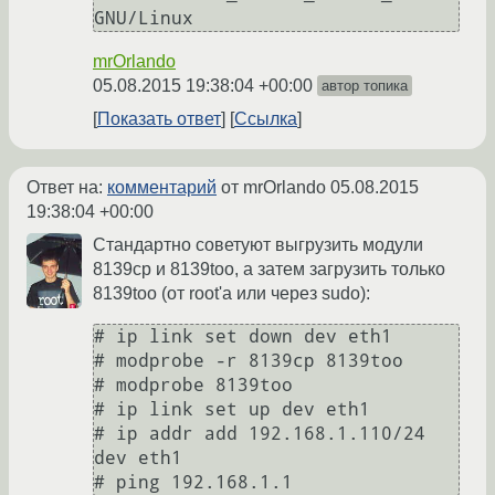
mrOrlando
05.08.2015 19:38:04 +00:00
автор топика
Показать ответ
Ссылка
Ответ на:
комментарий
от mrOrlando
05.08.2015
19:38:04 +00:00
Стандартно советуют выгрузить модули
8139cp и 8139too, а затем загрузить только
8139too (от root'а или через sudo):
# ip link set down dev eth1

# modprobe -r 8139cp 8139too

# modprobe 8139too

# ip link set up dev eth1

# ip addr add 192.168.1.110/24 
dev eth1
