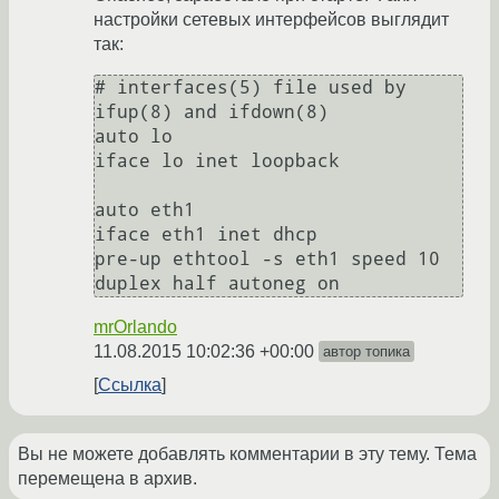
настройки сетевых интерфейсов выглядит
так:
# interfaces(5) file used by 
ifup(8) and ifdown(8)

auto lo

iface lo inet loopback

auto eth1

iface eth1 inet dhcp

pre-up ethtool -s eth1 speed 10 
mrOrlando
11.08.2015 10:02:36 +00:00
автор топика
Ссылка
Вы не можете добавлять комментарии в эту тему. Тема
перемещена в архив.