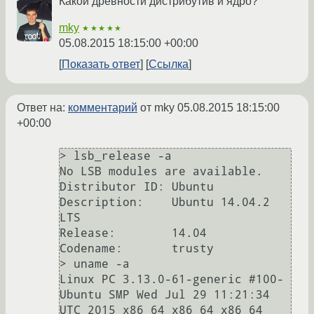
Какой древности дистрибутив и ядро?
mky
★★★★★
05.08.2015 18:15:00 +00:00
Показать ответ
Ссылка
Ответ на:
комментарий
от mky
05.08.2015 18:15:00
+00:00
> lsb_release -a

No LSB modules are available.

Distributor ID:	Ubuntu

Description:	Ubuntu 14.04.2 
LTS

Release:	14.04

Codename:	trusty

> uname -a

Linux PC 3.13.0-61-generic #100-
Ubuntu SMP Wed Jul 29 11:21:34 
UTC 2015 x86_64 x86_64 x86_64 