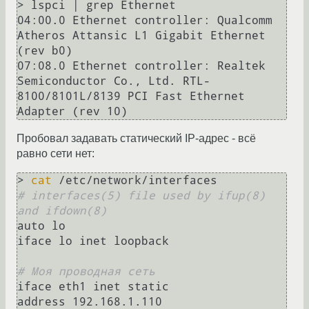
> lspci | grep Ethernet

04:00.0 Ethernet controller: Qualcomm 
Atheros Attansic L1 Gigabit Ethernet 
(rev b0)

07:08.0 Ethernet controller: Realtek 
Semiconductor Co., Ltd. RTL-
8100/8101L/8139 PCI Fast Ethernet 
Пробовал задавать статический IP-адрес - всё
равно сети нет:
> 
cat
# interfaces(5) file used by ifup(8) 
and ifdown(8)
auto lo

iface lo inet loopback

# Моя проводная сеть
iface eth1 inet static

address 192.168.1.110
