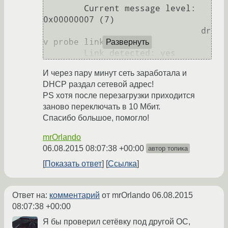
	Current message level: 
0x00000007 (7)

			       dr
v probe link

Развернуть
И через пару минут сеть заработала и
DHCP раздал сетевой адрес!
PS хотя после перезагрузки приходится
заново переключать в 10 Мбит.
Спасибо большое, помогло!
mrOrlando
06.08.2015 08:07:38 +00:00
автор топика
Показать ответ
Ссылка
Ответ на:
комментарий
от mrOrlando
06.08.2015
08:07:38 +00:00
Я бы проверил сетёвку под другой ОС,