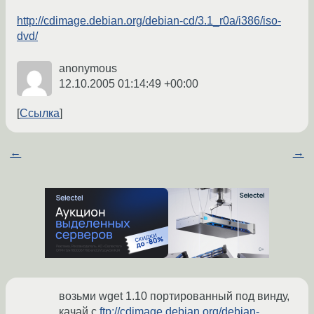
http://cdimage.debian.org/debian-cd/3.1_r0a/i386/iso-
dvd/
anonymous
12.10.2005 01:14:49 +00:00
Ссылка
←
→
возьми wget 1.10 портированный под винду,
качай с
ftp://cdimage.debian.org/debian-