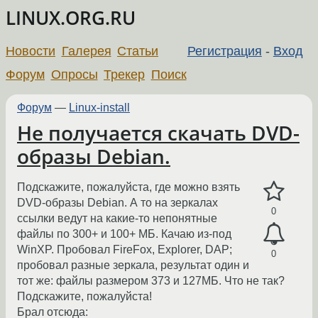
LINUX.ORG.RU
Новости
Галерея
Статьи
Регистрация
-
Вход
Форум
Опросы
Трекер
Поиск
Форум
—
Linux-install
Не получается скачать DVD-
образы Debian.
Подскажите, пожалуйста, где можно взять
DVD-образы Debian. А то на зеркалах
0
ссылки ведут на какие-то непонятные
файлы по 300+ и 100+ МБ. Качаю из-под
WinXP. Пробовал FireFox, Explorer, DAP;
0
пробовал разные зеркала, результат один и
тот же: файлы размером 373 и 127МБ. Что не так?
Подскажите, пожалуйста!
Брал отсюда: