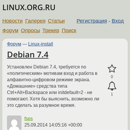
LINUX.ORG.RU
Новости
Галерея
Статьи
Регистрация
-
Вход
Форум
Опросы
Трекер
Поиск
Форум
—
Linux-install
Debian 7.4
Установлен Debian 7.4, требуется по
«политическим» мотивам вход и работа в
0
алфавитно-цифровом режиме экрана.
«Домашние» средства типа
Ctrl+Alt+Backspace или initdefault=2 - не
1
помогают. Хотя бы выяснить, возможно ли
это сделать за разумное время.
fsps
25.09.2014 14:05:16 +00:00