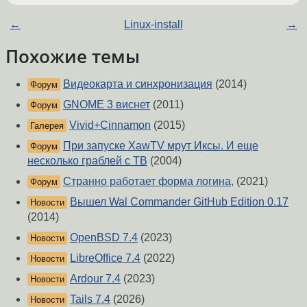
←
Linux-install
→
Похожие темы
Видеокарта и синхронизация
(2014)
Форум
GNOME 3 виснет
(2011)
Форум
Vivid+Cinnamon
(2015)
Галерея
При запуске XawTV мрут Иксы. И еще
Форум
несколько граблей с ТВ
(2004)
Странно работает форма логина,
(2021)
Форум
Вышел Wal Commander GitHub Edition 0.17
Новости
(2014)
OpenBSD 7.4
(2023)
Новости
LibreOffice 7.4
(2022)
Новости
Ardour 7.4
(2023)
Новости
Tails 7.4
(2026)
Новости