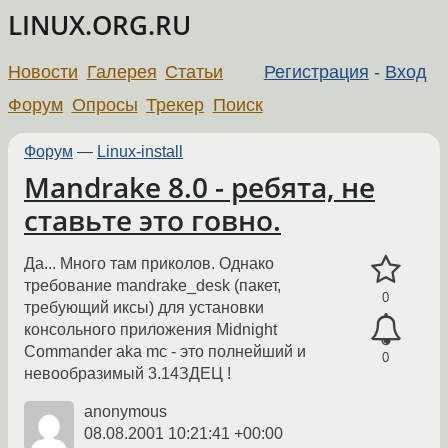
LINUX.ORG.RU
Новости
Галерея
Статьи
Регистрация
-
Вход
Форум
Опросы
Трекер
Поиск
Форум
—
Linux-install
Mandrake 8.0 - ребята, не
ставьте это говно.
Да... Много там приколов. Однако
требование mandrake_desk (пакет,
0
требующий иксы) для установки
консольного приложения Midnight
Commander aka mc - это полнейший и
0
невообразимый 3.14ЗДЕЦ !
anonymous
08.08.2001 10:21:41 +00:00