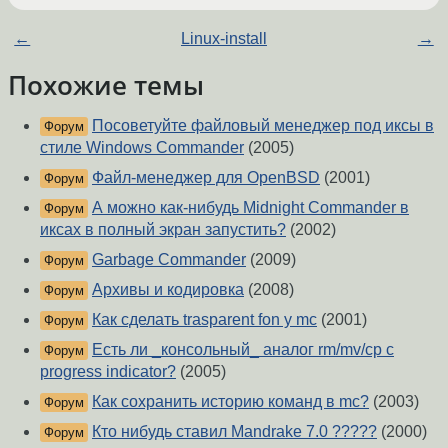
←
Linux-install
→
Похожие темы
Посоветуйте файловый менеджер под иксы в
Форум
стиле Windows Commander
(2005)
Файл-менеджер для OpenBSD
(2001)
Форум
А можно как-нибудь Midnight Commander в
Форум
иксах в полный экран запустить?
(2002)
Garbage Commander
(2009)
Форум
Архивы и кодировка
(2008)
Форум
Как сделать trasparent fon у mc
(2001)
Форум
Есть ли _консольный_ аналог rm/mv/cp с
Форум
progress indicator?
(2005)
Как сохранить историю команд в mc?
(2003)
Форум
Кто нибудь ставил Mandrake 7.0 ?????
(2000)
Форум