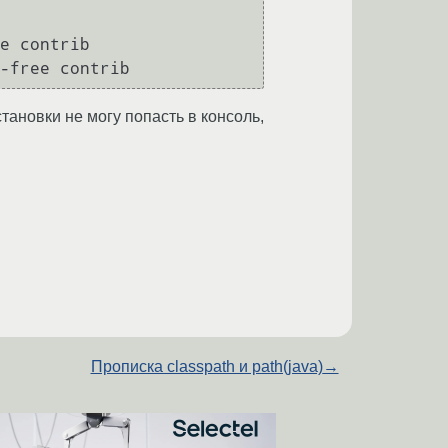
e contrib

-free contrib
становки не могу попасть в консоль,
Прописка classpath и path(java)
→