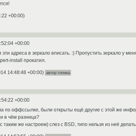
тся!
:22 +00:00
)
:52:04 +00:00
эти адреса в зеркало вписать. :) Пропустить зеркало у мен
ert-install прокатил.
014 14:48:48 +00:00
)
автор топика
:54:22 +00:00
ла по оффссылке, были открыты ещё другие с этой же инфо
 и в чём разница?
с таким же настроем) слез с BSD, типо нельзя из неё делать 