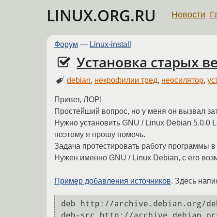
LINUX.ORG.RU
Новости
Г
Форум
—
Linux-install
Установка старых ве
debian
,
некрофилии тред
,
неосилятор
,
ус
Привет, ЛОР!
Простейший вопрос, но у меня он вызвал за
Нужно установить GNU / Linux Debian 5.0.0 L
поэтому я прошу помочь.
Задача протестировать работу программы в
Нужен именно GNU / Linux Debian, с его во
Пример добавления источников
. Здесь напи
deb http://archive.debian.org/de
deb-src http://archive.debian.or