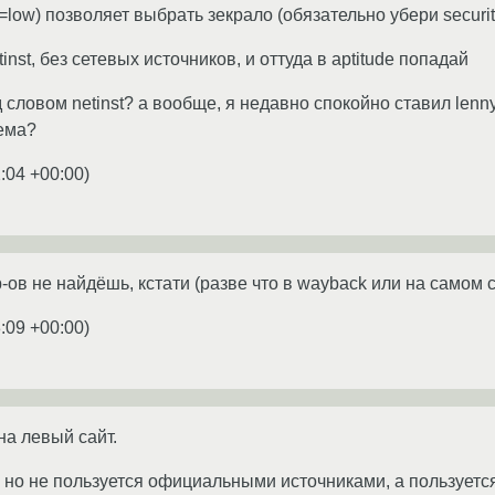
rity=low) позволяет выбрать зекрало (обязательно убери securit
tinst, без сетевых источников, и оттуда в aptitude попадай
 словом netinst? а вообще, я недавно спокойно ставил lenn
лема?
:04 +00:00
)
b-ов не найдёшь, кстати (разве что в wayback или на самом cd
:09 +00:00
)
на левый сайт.
n, но не пользуется официальными источниками, а пользуетс