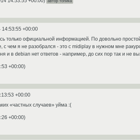
014 14:53:55 +00:00
)
автор топика
 14:53:55 +00:00
ь только официальной информацией. По довольно простой пр
, с чем я не разобрался - это с midiplay в нужном мне раку
я и в debian нет ответов - например, до сих пор так и не выя
:53 +00:00
)
:13:53 +00:00
таких «частных случаев» уйма :(
:26 +00:00
)