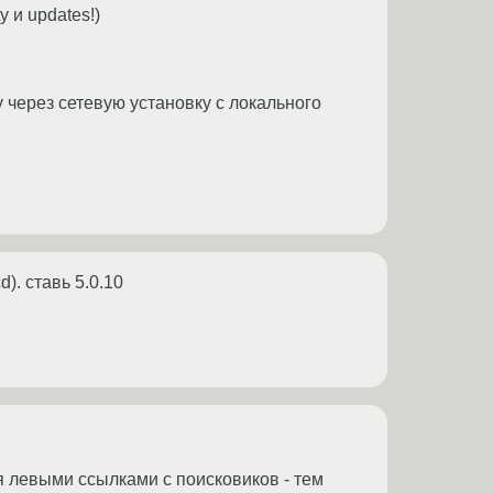
y и updates!)
y через сетевую установку с локального
). ставь 5.0.10
я левыми ссылками с поисковиков - тем