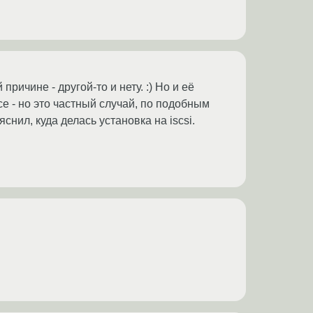
ичине - другой-то и нету. :) Но и её
рсе - но это частный случай, по подобным
снил, куда делась установка на iscsi.