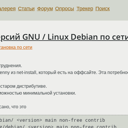
алерея
Статьи
Форум
Опросы
Трекер
Поиск
рсий GNU / Linux Debian по сет
тановка по сети
труднения.
enny из net-install, который есть на оффсайте. Эта потребн
 старом дистрибутиве.
зможностью минимальной установки.
сано, что это
bian/ <version> main non-free contrib

g/debian/ <version> main non-free contrib
