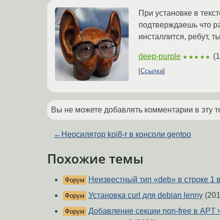
При установке в текс
подтверждаешь что р
инсталлится, ребут, ты
deep-purple
(
1
★★★★★
Ссылка
Вы не можете добавлять комментарии в эту т
←
Неосилятор koi8-r в консоли gentoo
Похожие темы
Неизвестный тип «deb» в строке 1 в 
Форум
Установка curl для debian lenny
(201
Форум
Добавление секции non-free в APT ч
Форум