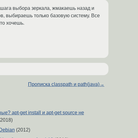
 шага выбора зеркала, жмакаешь назад и
в, выбираешь только базовую систему. Все
что хочешь.
Прописка classpath и path(java)
→
ые? apt-get install и apt-get source не
2018)
Debian
(2012)