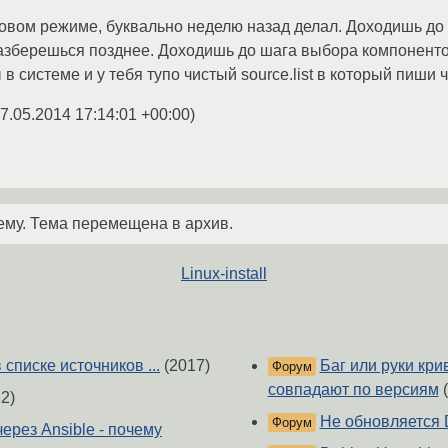
товом режиме, буквально неделю назад делал. Доходишь до
азберешься позднее. Доходишь до шага выбора компоненто
 в системе и у тебя тупо чистый source.list в который пиши 
7.05.2014 17:14:01 +00:00
)
ему. Тема перемещена в архив.
Linux-install
списке источников ...
(2017)
Баг или руки крив
Форум
совпадают по версиям
(
2)
Не обновляется 
Форум
ерез Ansible - почему