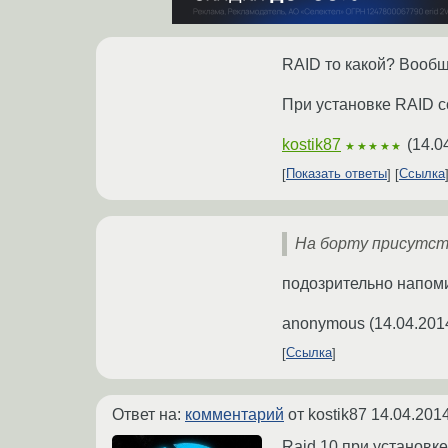
RAID то какой? Вообщ
При установке RAID с
kostik87
(
14.0
★★★★★
Показать ответы
Ссылка
На борту присутс
подозрительно напоми
anonymous
(
14.04.201
Ссылка
Ответ на:
комментарий
от kostik87
14.04.2014
Raid 10 при установке