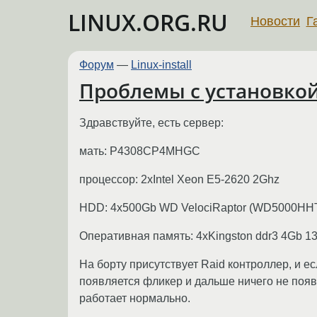
LINUX.ORG.RU
Новости
Г
Форум
—
Linux-install
Проблемы с установкой
Здравствуйте, есть сервер:
мать: P4308CP4MHGC
процессор: 2xIntel Xeon E5-2620 2Ghz
HDD: 4x500Gb WD VelociRaptor (WD5000HH
Оперативная память: 4xKingston ddr3 4Gb 
На борту присутствует Raid контроллер, и е
появляется фликер и дальше ничего не появл
работает нормально.