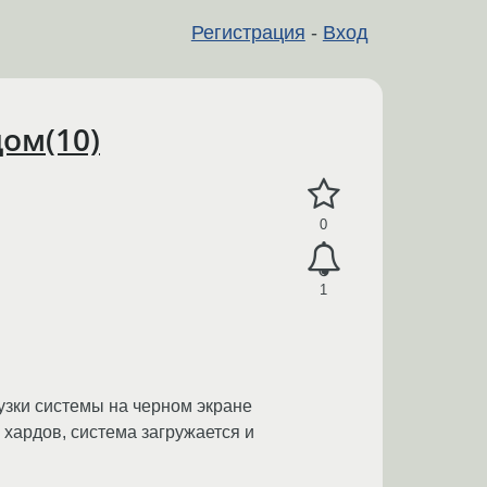
Регистрация
-
Вход
ом(10)
0
1
рузки системы на черном экране
 хардов, система загружается и