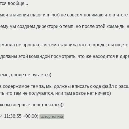
тся вообще...
(мои значения major и minor) не совсем понимаю что в итог
всему мы создаем директорию темп, но после этой команды 
команда не прошла, система заявила что то вроде: вы ищете
ы должны этой командой посмотреть, что же находится в дир
темп, вроде не ругается)
нав содержимое темпа, мы должны вписать сюда файл с расши
ь что там не получается, или там вовсе нет ничего)
уксом впервые повстречался))
4 11:36:55 +00:00
)
автор топика