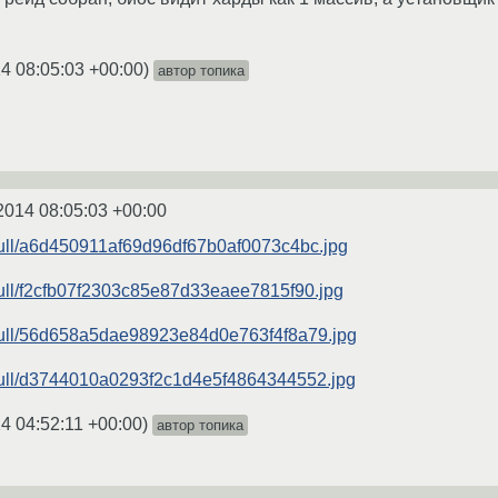
4 08:05:03 +00:00
)
автор топика
2014 08:05:03 +00:00
/full/a6d450911af69d96df67b0af0073c4bc.jpg
/full/f2cfb07f2303c85e87d33eaee7815f90.jpg
g/full/56d658a5dae98923e84d0e763f4f8a79.jpg
g/full/d3744010a0293f2c1d4e5f4864344552.jpg
4 04:52:11 +00:00
)
автор топика