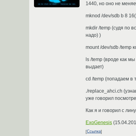
1440, но оно не меняе
mknod /dev/sdb b 8 16
mkdir /temp (судя по 
надо) )
mount /dev/sdb /temp 
ls /temp (вроде как м
выдает)
cd /temp (попадаем в 
./replace_ahci.ch (уз
уже говорил посмотрет
Как я и говорил с лин
ExoGenesis
(
15.04.201
Ссылка