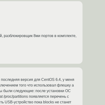
й, разблокировщик 8ми портов в комплекте,
 последняя версия для CentOS 6.4, у меня
сключением того что использовал флешку а
емы были следующие: после установки ОС
 /proc/partitions появляется перечень с
ять USB-устройство пока blocks не станет