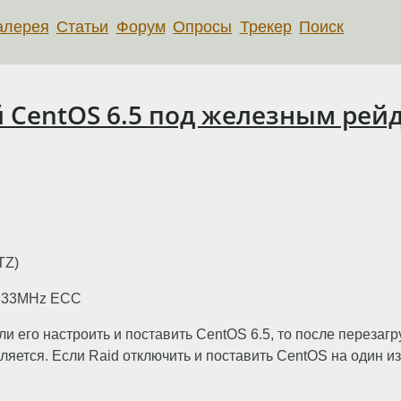
алерея
Статьи
Форум
Опросы
Трекер
Поиск
 CentOS 6.5 под железным рейд
TZ)
1333MHz ECC
сли его настроить и поставить CentOS 6.5, то после перезаг
яется. Если Raid отключить и поставить CentOS на один из