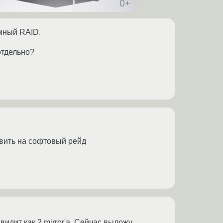
ммный RAID.
отдельно?
авить на софтовый рейд
видит как 2 mirror'a. Сейчас выложу