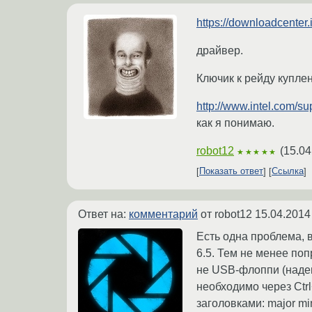
https://downloadcente
драйвер.
Ключик к рейду куплен
http://www.intel.com/su
как я понимаю.
robot12
(
15.04
★★★★★
Показать ответ
Ссылка
Ответ на:
комментарий
от robot12
15.04.2014
Есть одна проблема, 
6.5. Тем не менее по
не USB-флоппи (надею
необходимо через Ctrl
заголовками: major mi