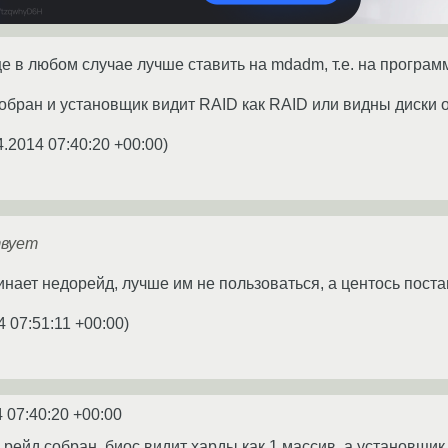
е в любом случае лучше ставить на mdadm, т.е. на програ
обран и установщик видит RAID как RAID или видны диски 
4.2014 07:40:20 +00:00
)
твует
нает недорейд, лучше им не пользоваться, а центось пост
4 07:51:11 +00:00
)
 07:40:20 +00:00
 рейд собран, биос видит харды как 1 массив, а установщик 