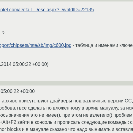
r.intel.com/Detail_Desc.aspx?DwnldID=22135
 ?
pport/chipsets/rste/sb/img/c600.jpg
- таблица и именами ключе
.2014 05:00:22 +00:00
)
 05:00:22 +00:00
в архиве присутствуют драйверы под различные версии ОС,
пробовал все сделать по вложенному в архив мануалу, за и
сь значения это не имеет), при этом не взлетело(( пробл
+Alt+F2 зайти в консоль и прописать следующие команды: cat
nor blocks и в мануале сказано что надо вынимать и вставл