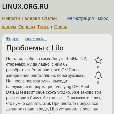
LINUX.ORG.RU
Новости
Галерея
Статьи
Регистрация
-
Вход
Форум
Опросы
Трекер
Поиск
Форум
—
Linux-install
Проблемы с Lilo
Поставил себе на комп Линукс RedHat 6.2,
старенько, ну да ладно, с ним бы
0
разобраться. Установил, все ОК! После
завершения инсталляции, перегружаюсь.
Но, после перезагрузки, выходит
0
следующая информация: Verifying DMI Pool
Data LI И весит себе сколь угодно. Уже заново три
раза ставил Линух, без пользы. Подскажите, плиз,
что нужно сделать. З.Ы. При инстале Линуха все
делал как надо, вроде, LiLo установил в boot, где