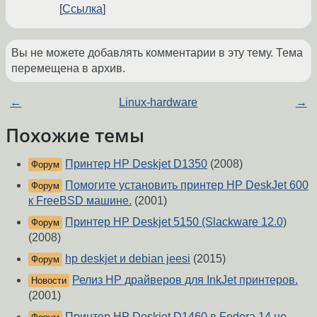
Ссылка
Вы не можете добавлять комментарии в эту тему. Тема
перемещена в архив.
←
Linux-hardware
→
Похожие темы
Принтер HP Deskjet D1350
(2008)
Форум
Помогите установить принтер HP DeskJet 600
Форум
к FreeBSD машине.
(2001)
Принтер HP Deskjet 5150 (Slackware 12.0)
Форум
(2008)
hp deskjet и debian jeesi
(2015)
Форум
Релиз HP драйверов для InkJet принтеров.
Новости
(2001)
Принтер HP Deskjet D1460 в Fedora 14 не