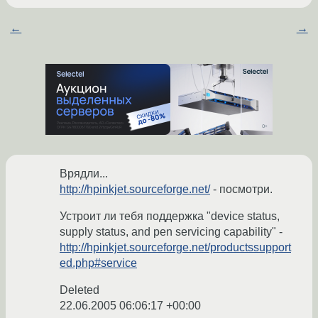
←
→
Врядли...
http://hpinkjet.sourceforge.net/
- посмотри.
Устроит ли тебя поддержка "device status,
supply status, and pen servicing capability" -
http://hpinkjet.sourceforge.net/productssupport
ed.php#service
Deleted
22.06.2005 06:06:17 +00:00