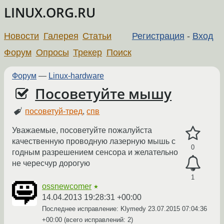
LINUX.ORG.RU
Новости
Галерея
Статьи
Регистрация
-
Вход
Форум
Опросы
Трекер
Поиск
Форум
—
Linux-hardware
Посоветуйте мышу
посоветуй-тред
,
спв
Уважаемые, посоветуйте пожалуйста
качественную проводную лазерную мышь с
0
годным разрешением сенсора и желательно
не чересчур дорогую
1
ossnewcomer
★
14.04.2013 19:28:31 +00:00
Последнее исправление: Klymedy
23.07.2015 07:04:36
+00:00
(всего исправлений: 2)