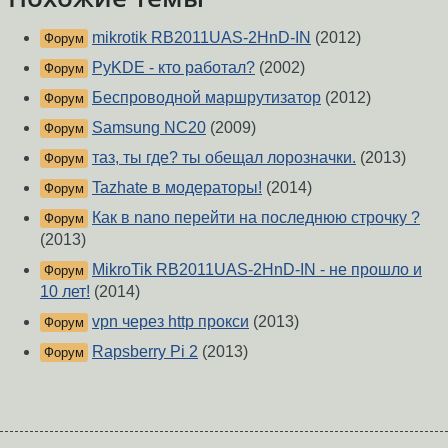
mikrotik RB2011UAS-2HnD-IN
(2012)
Форум
PyKDE - кто работал?
(2002)
Форум
Беспроводной маршрутизатор
(2012)
Форум
Samsung NC20
(2009)
Форум
таз, ты где? ты обещал лорозначки.
(2013)
Форум
Tazhate в модераторы!
(2014)
Форум
Как в nano перейти на последнюю строчку ?
Форум
(2013)
MikroTik RB2011UAS-2HnD-IN - не прошло и
Форум
10 лет!
(2014)
vpn через http прокси
(2013)
Форум
Rapsberry Pi 2
(2013)
Форум