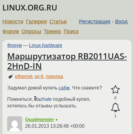
LINUX.ORG.RU
Новости
Галерея
Статьи
Регистрация
-
Вход
Форум
Опросы
Трекер
Поиск
Форум
—
Linux-hardware
Маршрутизатор RB2011UAS-
2HnD-IN
ethernet
,
wi-fi
,
покупка
Задумал домой купить
сабж
. Что скажите?
0
Помниться,
tazhate
подобный купил,
хотелось бы отзывы услышать.
1
Quadmonster
★
26.01.2013 13:26:48 +00:00