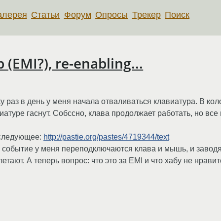
алерея
Статьи
Форум
Опросы
Трекер
Поиск
 (EMI?), re-enabling...
у раз в день у меня начала отваливаться клавиатура. В кол
атуре гаснут. Собссно, клава продолжает работать, но все
 следующее:
http://pastie.org/pastes/4719344/text
е событие у меня переподключаются клава и мышь, и заводя
летают. А теперь вопрос: что это за EMI и что хабу не нрави