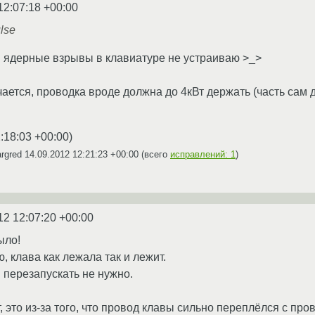
12:07:18 +00:00
lse
, я ядерные взрывы в клавиатуре не устраиваю >_>
ется, проводка вроде должна до 4кВт держать (часть сам де
:18:03 +00:00
)
argred
14.09.2012 12:21:23 +00:00
(всего
исправлений: 1
)
12 12:07:20 +00:00
ыло!
ю, клава как лежала так и лежит.
 перезапускать не нужно.
, это из-за того, что провод клавы сильно переплёлся с п