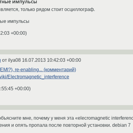
итные импульсы
является, только рядом стоит осциллограф.
ные импульсы
42:03 +00:00
)
ы
от ilya08
16.07.2013 10:42:03 +00:00
(EMI?), re-enabling... (комментарий)
/wiki/Electromagnetic_interference
:55:45 +00:00
)
объясните мне, почему у меня эта «elecromagnetic interferen
ения и опять пропала после повторной установки. debian 7