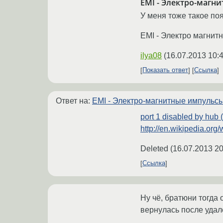
EMI - Электро-магн
У меня тоже такое по
EMI - Электро магнит
ilya08
(
16.07.2013 10:
Показать ответ
Ссылка
Ответ на:
EMI - Электро-магнитные импульс
port 1 disabled by hub 
http://en.wikipedia.org
Deleted
(
16.07.2013 20
Ссылка
Ну чё, братюни тогда 
вернулась после удал