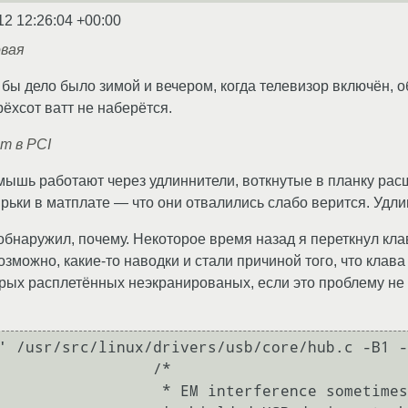
12 12:26:04 +00:00
овая
бы дело было зимой и вечером, когда телевизор включён, об
рёхсот ватт не наберётся.
т в PCI
мышь работают через удлиннители, воткнутые в планку рас
ьки в матплате — что они отвалились слабо верится. Удл
 обнаружил, почему. Некоторое время назад я переткнул кл
зможно, какие-то наводки и стали причиной того, что клава
ых расплетённых неэкранированых, если это проблему не 
' /usr/src/linux/drivers/usb/core/hub.c -B1 -