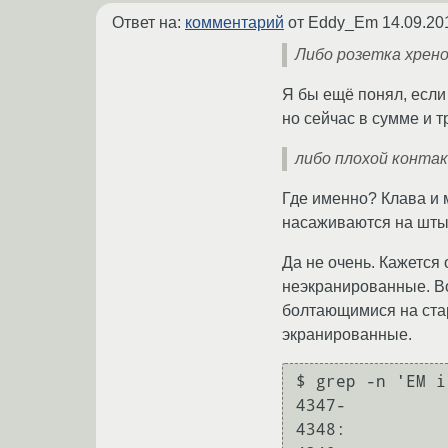
Ответ на:
комментарий
от Eddy_Em
14.09.20
Либо розетка хрен
Я бы ещё понял, если 
но сейчас в сумме и т
либо плохой контак
Где именно? Клава и 
насаживаются на штыр
Да не очень. Кажется
неэкранированные. Во
болтающимися на стар
экранированные.
$ grep -n 'EM i
4347-				/*

4348:				 * EM interference sometimes causes badly
