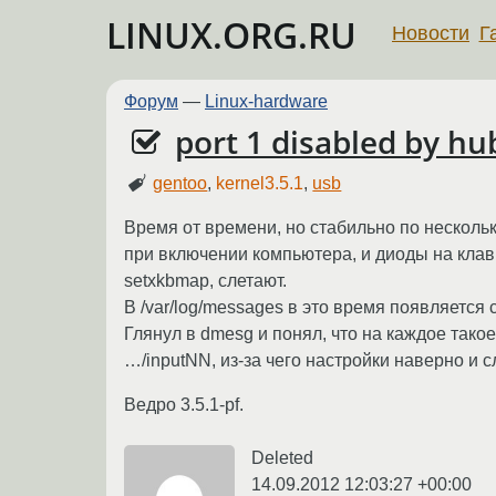
LINUX.ORG.RU
Новости
Г
Форум
—
Linux-hardware
port 1 disabled by hub
gentoo
,
kernel3.5.1
,
usb
Время от времени, но стабильно по нескольк
при включении компьютера, и диоды на клави
setxkbmap, слетают.
В /var/log/messages в это время появляется
Глянул в dmesg и понял, что на каждое тако
…/inputNN, из-за чего настройки наверно и с
Ведро 3.5.1-pf.
Deleted
14.09.2012 12:03:27 +00:00