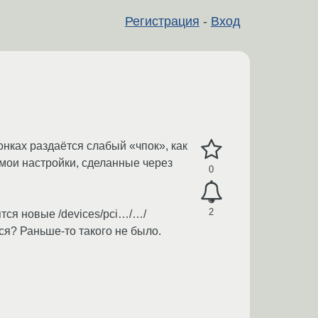
Регистрация
-
Вход
онках раздаётся слабый «чпок», как
 мои настройки, сделанные через
0
2
тся новые /devices/pci…/…/
тся? Раньше-то такого не было.