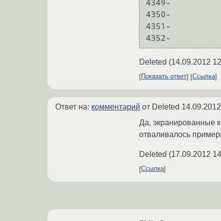
4349-				 * shielded USB devices to be shutdown by

4350-				 * the hub, this hack enables them again.

4351-				 * Works at least with mouse driver. 

Deleted
(
14.09.2012 12
Показать ответ
Ссылка
Ответ на:
комментарий
от Deleted
14.09.2012
Да, экранированные к
отваливалось примерн
Deleted
(
17.09.2012 14
Ссылка