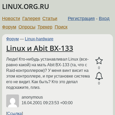
LINUX.ORG.RU
Новости
Галерея
Статьи
Регистрация
-
Вход
Форум
Опросы
Трекер
Поиск
Форум
—
Linux-hardware
Linux и Abit BX-133
Люди! Кто-нибудь устанавливал Linux (все-
равно какой) на мать Abit BX-133 (та, что с
0
Raid-контроллером)? У меня винт висит на
этом контроллере, и при установке система
его не видит. Как быть? Кто это делал
0
подскажите, плиз.
anonymous
16.04.2001 09:23:53 +00:00
Ссылка