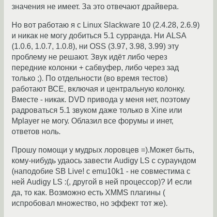
значения не имеет. За это отвечают драйвера.
Но вот работаю я с Linux Slackware 10 (2.4.28, 2.6.9)
и никак не могу добиться 5.1 сурранда. Ни ALSA
(1.0.6, 1.0.7, 1.0.8), ни OSS (3.97, 3.98, 3.99) эту
проблему не решают. Звук идёт либо через
передние колонки + сабвуфер, либо через зад
только ;). По отдельности (во время тестов)
работают ВСЕ, включая и центральную колонку.
Вместе - никак. DVD привода у меня нет, поэтому
радроваться 5.1 звуком даже только в Xine или
Mplayer не могу. Облазил все форумы и инет,
ответов ноль.
Прошу помощи у мудрых лоровцев =).Может быть,
кому-нибудь удаось завести Audigy LS с сураундом
(наподобие SB Live! c emu10k1 - не совместима с
ней Audigy LS :(, другой в ней процессор)? И если
да, то как. Возможно есть XMMS плагины (
испробовал множество, но эффект тот же).