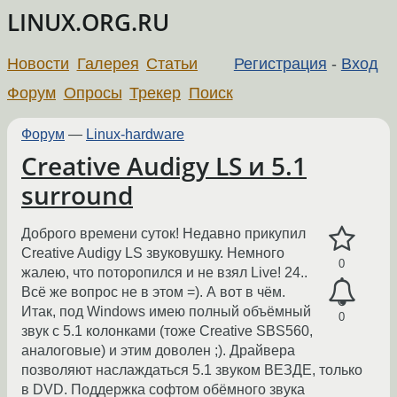
LINUX.ORG.RU
Новости
Галерея
Статьи
Регистрация
-
Вход
Форум
Опросы
Трекер
Поиск
Форум
—
Linux-hardware
Creative Audigy LS и 5.1
surround
Доброго времени суток! Недавно прикупил
Creative Audigy LS звуковушку. Немного
0
жалею, что поторопился и не взял Live! 24..
Всё же вопрос не в этом =). А вот в чём.
Итак, под Windows имею полный объёмный
0
звук с 5.1 колонками (тоже Creative SBS560,
аналоговые) и этим доволен ;). Драйвера
позволяют наслаждаться 5.1 звуком ВЕЗДЕ, только
в DVD. Поддержка софтом обёмного звука