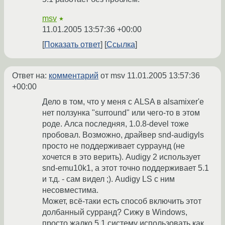
msv
★
11.01.2005 13:57:36 +00:00
Показать ответ
Ссылка
Ответ на:
комментарий
от msv
11.01.2005 13:57:36
+00:00
Дело в том, что у меня с ALSA в alsamixer'e
нет ползунка "surround" или чего-то в этом
роде. Алса последняя, 1.0.8-devel тоже
пробовал. Возможно, драйвер snd-audigyls
просто не поддерживает сурраунд (не
хочется в это верить). Audigy 2 использует
snd-emu10k1, а этот точно поддерживает 5.1
и т.д. - сам видел ;). Audigy LS c ним
несовместима.
Может, всё-таки есть способ включить этот
долбанный сурранд? Сижу в Windows,
просто жалко 5.1 систему использовать как