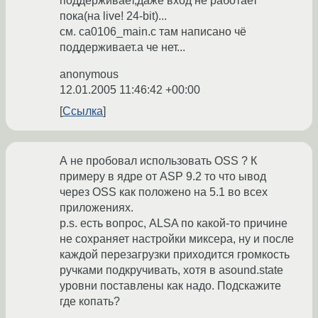
поддерживает,даже вход не работает
пока(на live! 24-bit)...
см. ca0106_main.c там написано чё
поддерживает.а че нет...
anonymous
12.01.2005 11:46:42 +00:00
Ссылка
А не пробовал использовать OSS ? К
примеру в ядре от ASP 9.2 то что ывод
через OSS как положено на 5.1 во всех
приложениях.
p.s. есть вопрос, ALSA по какой-то причине
не сохраняет настройки миксера, ну и после
каждой перезагрузки приходится громкость
ручками подкручивать, хотя в asound.state
уровни поставлены как надо. Подскажите
где копать?