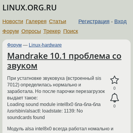
LINUX.ORG.RU
Новости
Галерея
Статьи
Регистрация
-
Вход
Форум
Опросы
Трекер
Поиск
Форум
—
Linux-hardware
Mandrake 10.1 проблема со
звуком
При устатновке звуковуха (встроенный sis
7012) определилась нормально и
0
заработала. Но после парочки перезагрузок
выдает такое:
Loading sound module intel8x0 бла-бла-бла
0
/usr/sbin/alsactl: loadstate: 1139: No
soundcards found
Модуль alsa intel8x0 всегда работал номально и