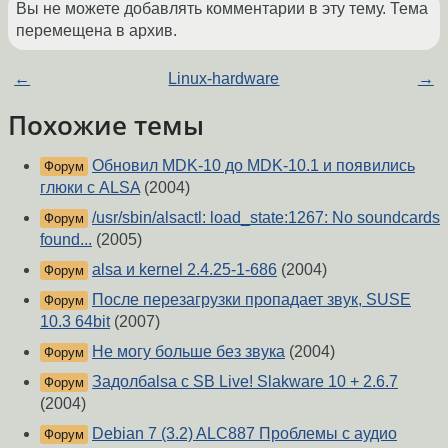
Вы не можете добавлять комментарии в эту тему. Тема
перемещена в архив.
←
Linux-hardware
→
Похожие темы
Обновил MDK-10 до MDK-10.1 и появились
Форум
глюки с ALSA
(2004)
/usr/sbin/alsactl: load_state:1267: No soundcards
Форум
found...
(2005)
alsa и kernel 2.4.25-1-686
(2004)
Форум
После перезагрузки пропадает звук, SUSE
Форум
10.3 64bit
(2007)
Не могу больше без звука
(2004)
Форум
Задолбalsa с SB Live! Slakware 10 + 2.6.7
Форум
(2004)
Debian 7 (3.2) ALC887 Проблемы с аудио
Форум