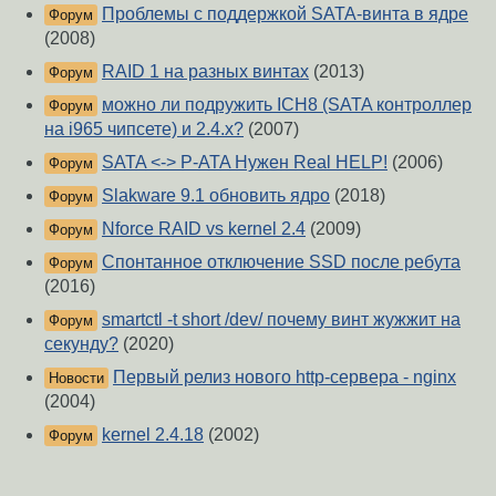
Проблемы с поддержкой SATA-винта в ядре
Форум
(2008)
RAID 1 на разных винтах
(2013)
Форум
можно ли подружить ICH8 (SATA контроллер
Форум
на i965 чипсете) и 2.4.x?
(2007)
SATA <-> P-ATA Нужен Real HELP!
(2006)
Форум
Slakware 9.1 обновить ядро
(2018)
Форум
Nforce RAID vs kernel 2.4
(2009)
Форум
Спонтанное отключение SSD после ребута
Форум
(2016)
smartctl -t short /dev/ почему винт жужжит на
Форум
секунду?
(2020)
Первый релиз нового http-сервера - nginx
Новости
(2004)
kernel 2.4.18
(2002)
Форум