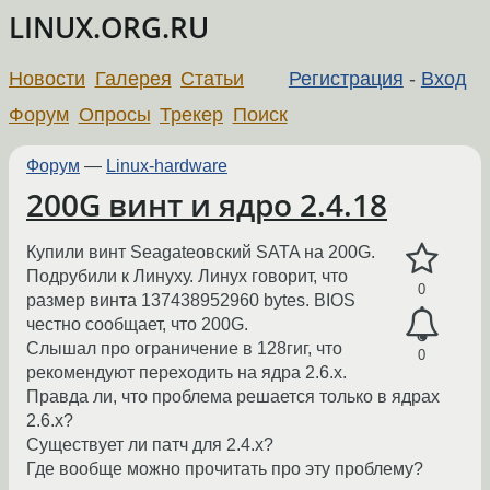
LINUX.ORG.RU
Новости
Галерея
Статьи
Регистрация
-
Вход
Форум
Опросы
Трекер
Поиск
Форум
—
Linux-hardware
200G винт и ядро 2.4.18
Купили винт Seagateовский SATA на 200G.
Подрубили к Линуху. Линух говорит, что
0
размер винта 137438952960 bytes. BIOS
честно сообщает, что 200G.
Слышал про ограничение в 128гиг, что
0
рекомендуют переходить на ядра 2.6.x.
Правда ли, что проблема решается только в ядрах
2.6.x?
Существует ли патч для 2.4.x?
Где вообще можно прочитать про эту проблему?