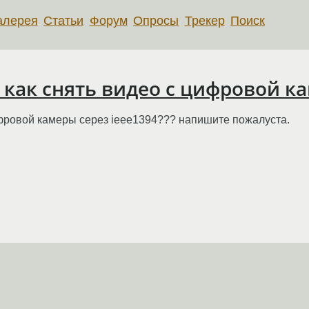
алерея
Статьи
Форум
Опросы
Трекер
Поиск
 как снять видео с цифровой ка
цифровой камеры серез ieee1394??? напишите пожалуста.