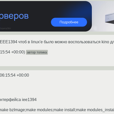
IEEE1394 чтоб в linux'е было можно воспользоваться kino д
:15:54 +00:00
)
автор топика
06:15:54 +00:00
интерфейса iee1394
ake bzImage;make modules;make install;make modules_instal