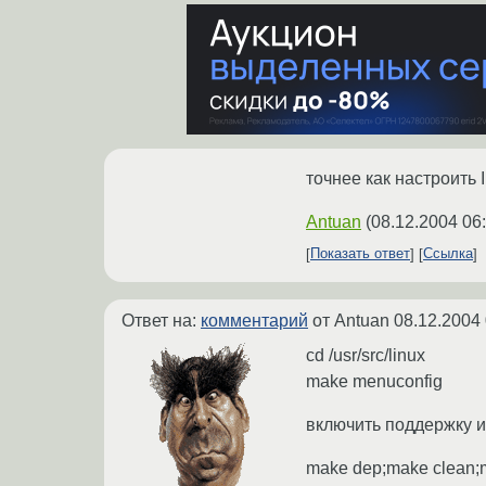
точнее как настроить 
Antuan
(
08.12.2004 06
Показать ответ
Ссылка
Ответ на:
комментарий
от Antuan
08.12.2004 
cd /usr/src/linux
make menuconfig
включить поддержку 
make dep;make clean;m