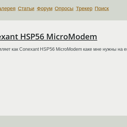
алерея
Статьи
Форум
Опросы
Трекер
Поиск
xant HSP56 MicroModem
т как Conexant HSP56 MicroModem каке мне нужны на его 