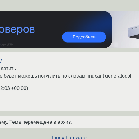
/
платить
е будет, можешь погуглить по словам linuxant generator.pl
42:03 +00:00
)
ему. Тема перемещена в архив.
Linux-hardware