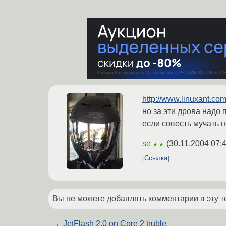
http://www.linuxant.com
но за эти дрова надо 
если совесть мучать н
se
(
30.11.2004 07:
★★
Ссылка
Вы не можете добавлять комментарии в эту т
←
JetFlash 2.0 on Core 2 truble