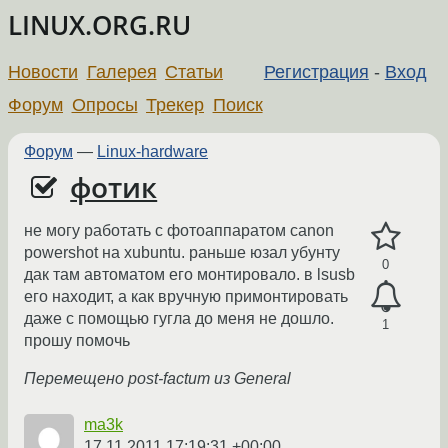
LINUX.ORG.RU
Новости
Галерея
Статьи
Регистрация
-
Вход
Форум
Опросы
Трекер
Поиск
Форум
—
Linux-hardware
фотик
не могу работать с фотоаппаратом canon
powershot на xubuntu. раньше юзал убунту
0
дак там автоматом его монтировало. в lsusb
его находит, а как вручную примонтировать
даже с помощью гугла до меня не дошло.
1
прошу помочь
Перемещено post-factum из General
ma3k
17.11.2011 17:19:31 +00:00