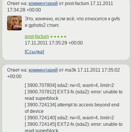
Ответ на:
комментарий
от post-factum
17.11.2011
17:34:28 +00:00
Это, конечно, если всё, что относится к gvfs
и gphoto2 стоит.
post-factum
★★★★★
17.11.2011 17:35:29 +00:00
Ссылка
Ответ на:
комментарий
от ma3k
17.11.2011 17:35:02
+00:00
[ 3900.707804] sda2: rw=0, want=4, limit=2
[ 3900.707812] EXT3-fs (sda2): error: unable to
read superblock
[ 3900.724134] attempt to access beyond end
of device
[ 3900.724140] sda2: rw=0, want=4, limit=2
[ 3900.724145] EXT2-fs (sda2): error: unable to
read superblock