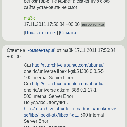
репозитария не качает а скаченную с оф
сайта установить не смог
ma3k
17.11.2011 17:56:34 +00:00
автор топика
Показать ответ
Ссылка
Ответ на:
комментарий
от ma3k
17.11.2011 17:56:34
+00:00
Ош
http://ru.archive.ubuntu.com/ubuntu/
oneiric/universe libexif-gtk5 i386 0.3.5-5
500 Internal Server Error
Ош
http://ru.archive.ubuntu.com/ubuntu/
oneiric/universe gtkam i386 0.1.17-1
500 Internal Server Error
Не удалось получить
http://ru.archive.ubuntu.com/ubuntu/pool/univer
se/libe/libexif-gtk/libexif-gt...
500 Internal
Server Error