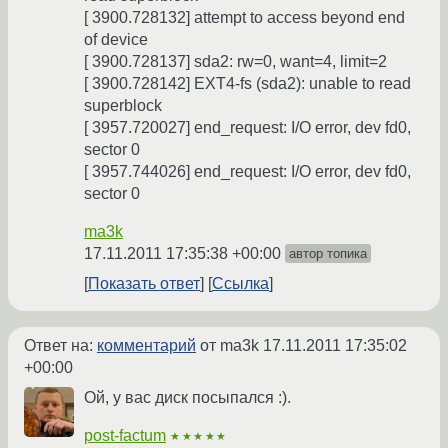
[ 3900.728132] attempt to access beyond end
of device
[ 3900.728137] sda2: rw=0, want=4, limit=2
[ 3900.728142] EXT4-fs (sda2): unable to read
superblock
[ 3957.720027] end_request: I/O error, dev fd0,
sector 0
[ 3957.744026] end_request: I/O error, dev fd0,
sector 0
ma3k
17.11.2011 17:35:38 +00:00
автор топика
Показать ответ
Ссылка
Ответ на:
комментарий
от ma3k
17.11.2011 17:35:02
+00:00
Ой, у вас диск посыпался :).
post-factum
★★★★★