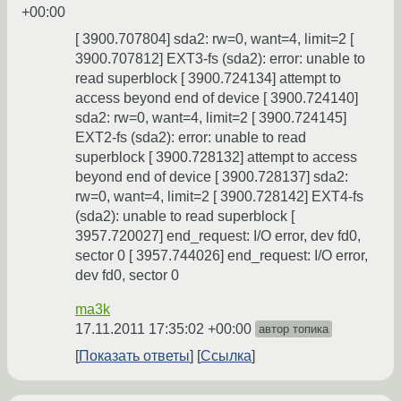
+00:00
[ 3900.707804] sda2: rw=0, want=4, limit=2 [
3900.707812] EXT3-fs (sda2): error: unable to
read superblock [ 3900.724134] attempt to
access beyond end of device [ 3900.724140]
sda2: rw=0, want=4, limit=2 [ 3900.724145]
EXT2-fs (sda2): error: unable to read
superblock [ 3900.728132] attempt to access
beyond end of device [ 3900.728137] sda2:
rw=0, want=4, limit=2 [ 3900.728142] EXT4-fs
(sda2): unable to read superblock [
3957.720027] end_request: I/O error, dev fd0,
sector 0 [ 3957.744026] end_request: I/O error,
dev fd0, sector 0
ma3k
17.11.2011 17:35:02 +00:00
автор топика
Показать ответы
Ссылка