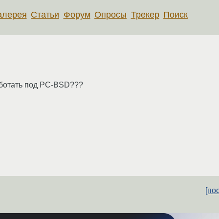
алерея
Статьи
Форум
Опросы
Трекер
Поиск
аботать под PC-BSD???
[по