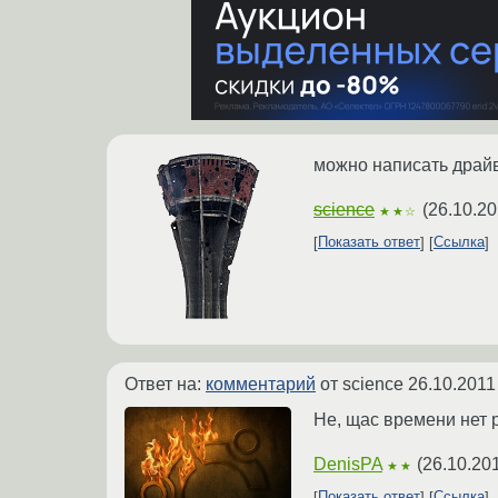
можно написать драй
science
(
26.10.20
★★☆
Показать ответ
Ссылка
Ответ на:
комментарий
от science
26.10.2011
Не, щас времени нет р
DenisPA
(
26.10.20
★★
Показать ответ
Ссылка