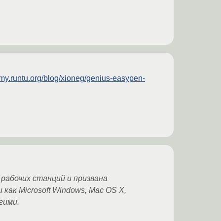
//my.runtu.org/blog/xioneg/genius-easypen-
рабочих станций и призвана
ак Microsoft Windows, Mac OS X,
гими.