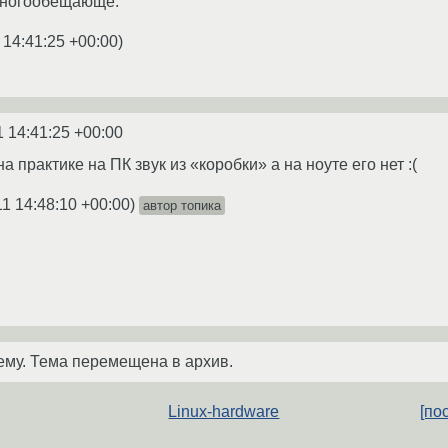
многообещающе.
 14:41:25 +00:00
)
1 14:41:25 +00:00
 на практике на ПК звук из «коробки» а на ноуте его нет :(
11 14:48:10 +00:00
)
автор топика
ему. Тема перемещена в архив.
Linux-hardware
[по