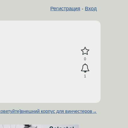
Регистрация
-
Вход
0
1
советуйте]внешний корпус для винчестеров
→