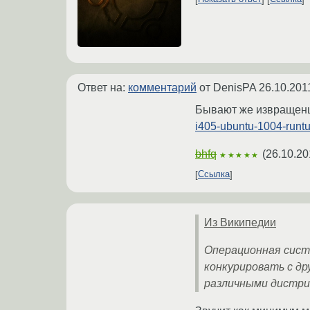
Ответ на:
комментарий
от DenisPA
26.10.201
Бывают же извращенц
i405-ubuntu-1004-runtu-
bhfq
(
26.10.20
★★★★★
Ссылка
Из Википедии
Операционная сист
конкурировать с др
различными дистриб