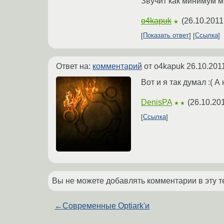
Звучит как минимум 
o4kapuk
(
26.10.2011
★
Показать ответ
Ссылка
Ответ на:
комментарий
от o4kapuk
26.10.201
Вот и я так думал :( А
DenisPA
(
26.10.20
★★
Ссылка
Вы не можете добавлять комментарии в эту т
←
Современные Optiark'и