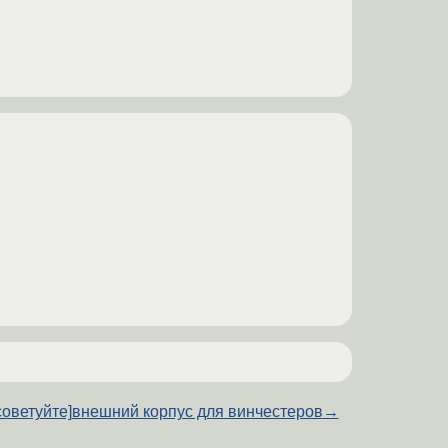
советуйте]внешний корпус для винчестеров
→