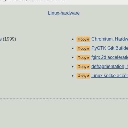
Linux-hardware
s
(1999)
Chromium, Hardwa
Форум
PyGTK Gtk.Builde
Форум
fglrx 2d accelerati
Форум
defragmentation; 
Форум
Linux socke accel
Форум