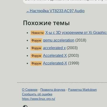
←
Настройка VT8233 AC97 Audio
Похожие темы
X-ы с 3D ускорением от Xi Graphic
Новости
qemu acceleration
(2018)
Форум
accelerated x
(2003)
Форум
Accelerated X
(2003)
Форум
Accelerated-X
(1999)
Форум
О Сервере
-
Правила форума
-
Разметка Markdown
Сообщить об ошибке
https://www.linux.org.ru/