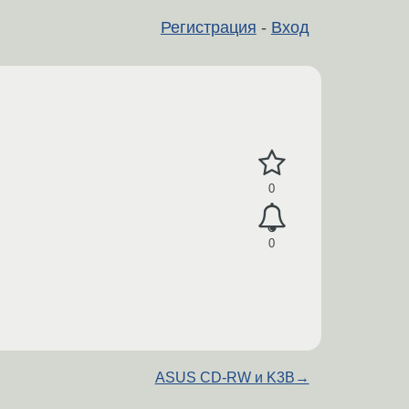
Регистрация
-
Вход
0
0
ASUS CD-RW и K3B
→