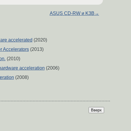
ASUS CD-RW и K3B
→
re accelerated
(2020)
r Accelerators
(2013)
on.
(2010)
hardware acceleration
(2006)
eration
(2008)
Вверх