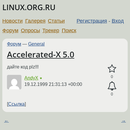
LINUX.ORG.RU
Новости
Галерея
Статьи
Регистрация
-
Вход
Форум
Опросы
Трекер
Поиск
Форум
—
General
Accelerated-X 5.0
дайте код plz!!!
0
AndyX
★
19.12.1999 21:31:13 +00:00
0
Ссылка
←
→