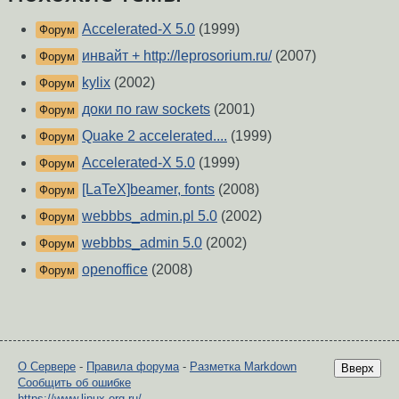
Accelerated-X 5.0
(1999)
Форум
инвайт + http://leprosorium.ru/
(2007)
Форум
kylix
(2002)
Форум
доки по raw sockets
(2001)
Форум
Quake 2 accelerated....
(1999)
Форум
Accelerated-X 5.0
(1999)
Форум
[LaTeX]beamer, fonts
(2008)
Форум
webbbs_admin.pl 5.0
(2002)
Форум
webbbs_admin 5.0
(2002)
Форум
openoffice
(2008)
Форум
О Сервере
-
Правила форума
-
Разметка Markdown
Вверх
Сообщить об ошибке
https://www.linux.org.ru/