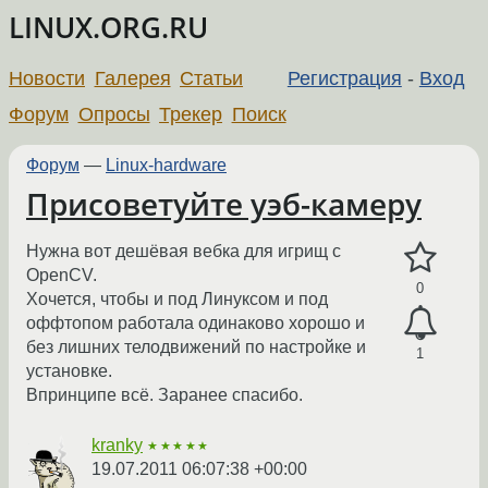
LINUX.ORG.RU
Новости
Галерея
Статьи
Регистрация
-
Вход
Форум
Опросы
Трекер
Поиск
Форум
—
Linux-hardware
Присоветуйте уэб-камеру
Нужна вот дешёвая вебка для игрищ с
OpenCV.
0
Хочется, чтобы и под Линуксом и под
оффтопом работала одинаково хорошо и
без лишних телодвижений по настройке и
1
установке.
Впринципе всё. Заранее спасибо.
kranky
★★★★★
19.07.2011 06:07:38 +00:00