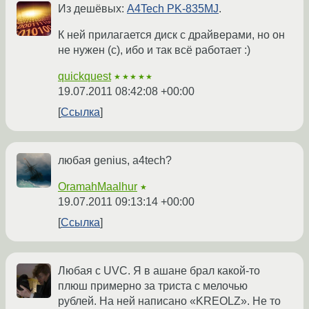
Из дешёвых:
A4Tech PK-835MJ
.
К ней прилагается диск с драйверами, но он
не нужен (с), ибо и так всё работает :)
quickquest
★★★★★
19.07.2011 08:42:08 +00:00
Ссылка
любая genius, a4tech?
OramahMaalhur
★
19.07.2011 09:13:14 +00:00
Ссылка
Любая с UVC. Я в ашане брал какой-то
плюш примерно за триста с мелочью
рублей. На ней написано «KREOLZ». Не то