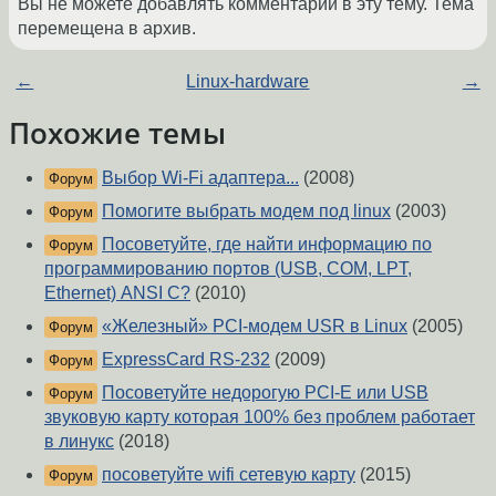
Вы не можете добавлять комментарии в эту тему. Тема
перемещена в архив.
←
Linux-hardware
→
Похожие темы
Выбор Wi-Fi адаптера...
(2008)
Форум
Помогите выбрать модем под linux
(2003)
Форум
Посоветуйте, где найти информацию по
Форум
программированию портов (USB, COM, LPT,
Ethernet) ANSI С?
(2010)
«Железный» PCI-модем USR в Linux
(2005)
Форум
ExpressCard RS-232
(2009)
Форум
Посоветуйте недорогую PCI-E или USB
Форум
звуковую карту которая 100% без проблем работает
в линукс
(2018)
посоветуйте wifi сетевую карту
(2015)
Форум