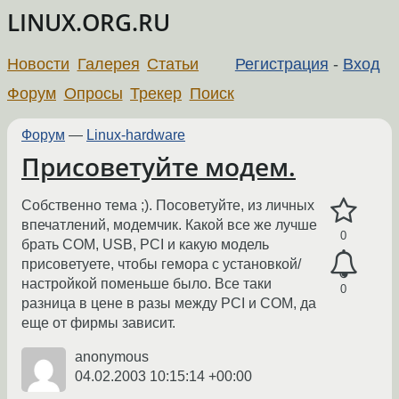
LINUX.ORG.RU
Новости
Галерея
Статьи
Регистрация
-
Вход
Форум
Опросы
Трекер
Поиск
Форум
—
Linux-hardware
Присоветуйте модем.
Собственно тема ;). Посоветуйте, из личных
впечатлений, модемчик. Какой все же лучше
0
брать COM, USB, PCI и какую модель
присоветуете, чтобы гемора с установкой/
настройкой поменьше было. Все таки
0
разница в цене в разы между PCI и COM, да
еще от фирмы зависит.
anonymous
04.02.2003 10:15:14 +00:00