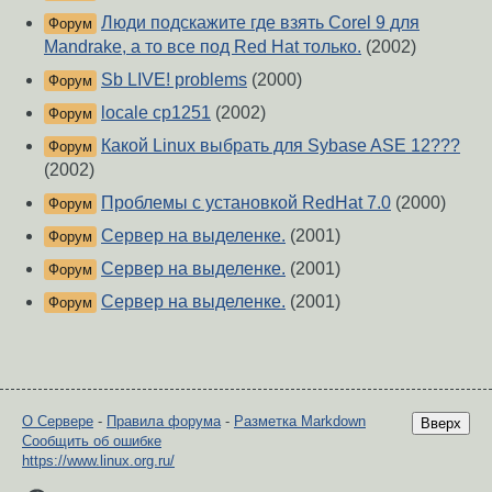
Люди подскажите где взять Corel 9 для
Форум
Mandrake, а то все под Red Hat только.
(2002)
Sb LIVE! problems
(2000)
Форум
locale cp1251
(2002)
Форум
Какой Linux выбрать для Sybase ASE 12???
Форум
(2002)
Проблемы с установкой RedHat 7.0
(2000)
Форум
Сервер на выделенке.
(2001)
Форум
Сервер на выделенке.
(2001)
Форум
Сервер на выделенке.
(2001)
Форум
О Сервере
-
Правила форума
-
Разметка Markdown
Вверх
Сообщить об ошибке
https://www.linux.org.ru/