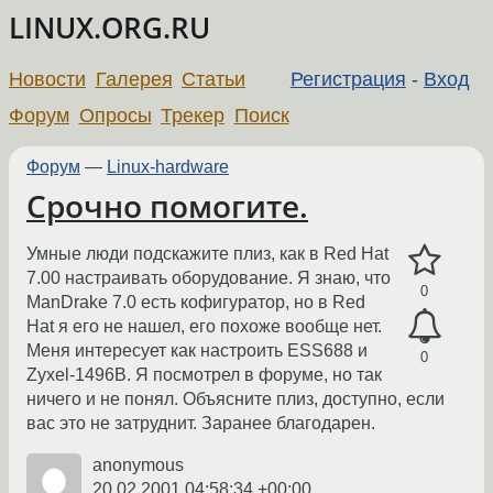
LINUX.ORG.RU
Новости
Галерея
Статьи
Регистрация
-
Вход
Форум
Опросы
Трекер
Поиск
Форум
—
Linux-hardware
Срочно помогите.
Умные люди подскажите плиз, как в Red Hat
7.00 настраивать оборудование. Я знаю, что
0
ManDrake 7.0 есть кофигуратор, но в Red
Hat я его не нашел, его похоже вообще нет.
Меня интересует как настроить ESS688 и
0
Zyxel-1496B. Я посмотрел в форуме, но так
ничего и не понял. Объясните плиз, доступно, если
вас это не затруднит. Заранее благодарен.
anonymous
20.02.2001 04:58:34 +00:00