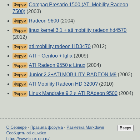
Compaq Presario 1500 (ATI Mobility Radeon
Форум
7500)
(2003)
Radeon 9600
(2004)
Форум
linux kernel 3.1 + ati mobility radeon hd4570
Форум
(2012)
ati mobillity radeon HD3470
(2012)
Форум
ATI + Gentoo + fglrx
(2009)
Форум
ATI Radeon 9550 в Linux
(2004)
Форум
Junior 2.2+ATI MOBILITY RADEON M9
(2003)
Форум
ATI Mobility Radeon HD 3200?
(2010)
Форум
Linux Mandrake 9.2 и ATI RAdeon 9500
(2004)
Форум
О Сервере
-
Правила форума
-
Разметка Markdown
Вверх
Сообщить об ошибке
https://www.linux.org.ru/