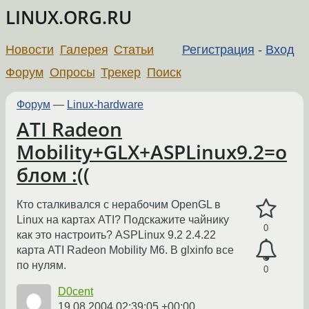
LINUX.ORG.RU
Новости
Галерея
Статьи
Регистрация
-
Вход
Форум
Опросы
Трекер
Поиск
Форум
—
Linux-hardware
ATI Radeon
Mobility+GLX+ASPLinux9.2=о
блом :((
Кто сталкивался с нерабочим OpenGL в
Linux на картах ATI? Подскажите чайнику
0
как это настроить? ASPLinux 9.2 2.4.22
карта ATI Radeon Mobility M6. В glxinfo все
по нулям.
0
D0cent
19.08.2004 02:39:05 +00:00