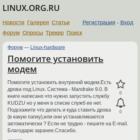
LINUX.ORG.RU
Новости
Галерея
Статьи
Регистрация
-
Вход
Форум
Опросы
Трекер
Поиск
Форум
—
Linux-hardware
Помогите установить
модем
Помогите установить внутрений модем.Есть
дрова под Linux. Система - Mandrake 9.0. В
0
книге написано что нужно запустить службу
KUDZU но у меня в списке служб ее нет.
Подскажите что делать и куда ставить дрова
0
(в какую папку),или они устанавливаются
автоматически ? Если не трудно - пишите на E-mail.
Благодарю заранее.Спасибо.