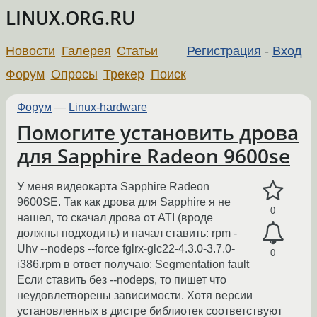
LINUX.ORG.RU
Новости
Галерея
Статьи
Регистрация
-
Вход
Форум
Опросы
Трекер
Поиск
Форум
—
Linux-hardware
Помогите установить дрова
для Sapphire Radeon 9600se
У меня видеокарта Sapphire Radeon
9600SE. Так как дрова для Sapphire я не
0
нашел, то скачал дрова от ATI (вроде
должны подходить) и начал ставить: rpm -
Uhv --nodeps --force fglrx-glc22-4.3.0-3.7.0-
0
i386.rpm в ответ получаю: Segmentation fault
Если ставить без --nodeps, то пишет что
неудовлетворены зависимости. Хотя версии
установленных в дистре библиотек соответствуют