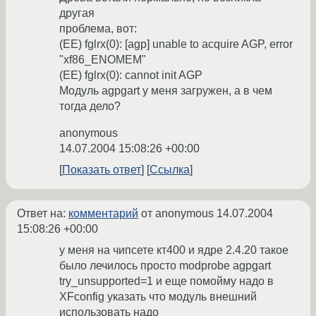
другая
проблема, вот:
(EE) fglrx(0): [agp] unable to acquire AGP, error
"xf86_ENOMEM"
(EE) fglrx(0): cannot init AGP
Модуль agpgart у меня загружен, а в чем
тогда дело?
anonymous
14.07.2004 15:08:26 +00:00
Показать ответ
Ссылка
Ответ на:
комментарий
от anonymous
14.07.2004
15:08:26 +00:00
у меня на чипсете кт400 и ядре 2.4.20 такое
было лечилось просто modprobe agpgart
try_unsupported=1 и еще помойму надо в
XFconfig указать что модуль внешний
использовать надо