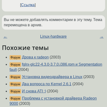
Ссылка
Вы не можете добавлять комментарии в эту тему. Тема
перемещена в архив.
←
Linux-hardware
→
Похожие темы
Дрова к radeon
(2003)
Форум
fglrx-glc22-4.3.0-3.7.0.i386.rpm и Segmentation
Форум
fault
(2004)
Установка видеодрайвера в Linux
(2003)
Форум
Два вопроса по Kernel 2.6.1
(2004)
Форум
И снова ATI :)
(2004)
Форум
Проблема с установкой драйвера Radeon
Форум
9000
(2003)