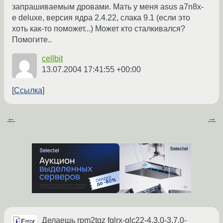
запрашиваемым дровами. Мать у меня asus a7n8x-
e deluxe, версия ядра 2.4.22, слака 9.1 (если это
хоть как-то поможет...) Может кто сталкивался?
Помогите..
cellbit
13.07.2004 17:41:55 +00:00
Ссылка
←
→
Делаешь rpm2tgz fglrx-glc22-4.3.0-3.7.0-