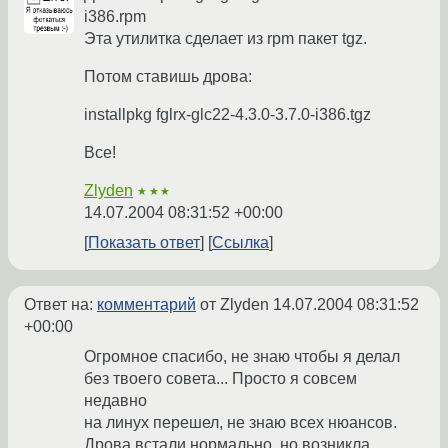
i386.rpm
Эта утилитка сделает из rpm пакет tgz.
Потом ставишь дрова:
installpkg fglrx-glc22-4.3.0-3.7.0-i386.tgz
Все!
Zlyden
★★★
14.07.2004 08:31:52 +00:00
Показать ответ
Ссылка
Ответ на:
комментарий
от Zlyden
14.07.2004 08:31:52
+00:00
Огромное спасибо, не знаю чтобы я делал
без твоего совета... Просто я совсем
недавно
на линух перешел, не знаю всех нюансов.
Дрова встали нормально, но возникла