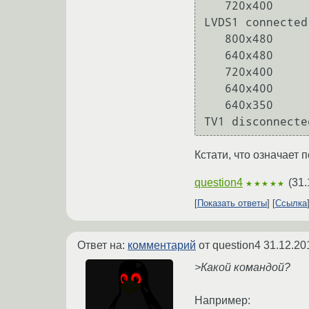
   720x400        70.1  

LVDS1 connected
   800x480        60.0 +

   640x480        85.0     72.8     75.0     59.9  

   720x400        85.0  

   640x400        85.1  

   640x350        85.1  

Кстати, что означает
question4
(
31.
★★★★★
Показать ответы
Ссылка
Ответ на:
комментарий
от question4
31.12.20
>Какой командой?
Например: