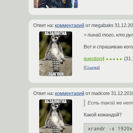
Ответ на:
комментарий
от megabaks
31.12.20
> пинай того, кто р
Вот и спрашиваю кого
question4
(
31.
★★★★★
Ссылка
Ответ на:
комментарий
от madcore
31.12.201
Есть такой же нетб
Какой командой?
xrandr -s 1920x