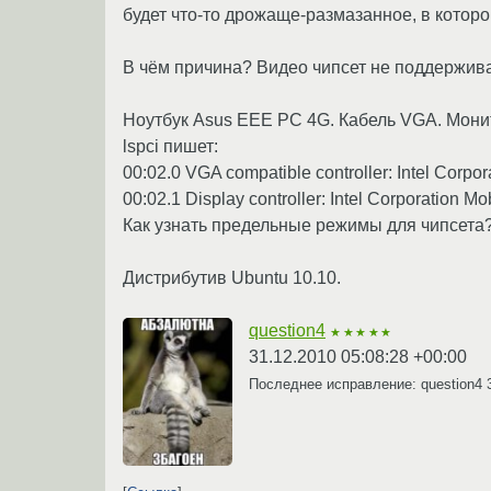
будет что-то дрожаще-размазанное, в котор
В чём причина? Видео чипсет не поддержива
Ноутбук Asus EEE PC 4G. Кабель VGA. Монит
lspсi пишет:
00:02.0 VGA compatible controller: Intel Corp
00:02.1 Display controller: Intel Corporation
Как узнать предельные режимы для чипсета?
Дистрибутив Ubuntu 10.10.
question4
★★★★★
31.12.2010 05:08:28 +00:00
Последнее исправление: question4