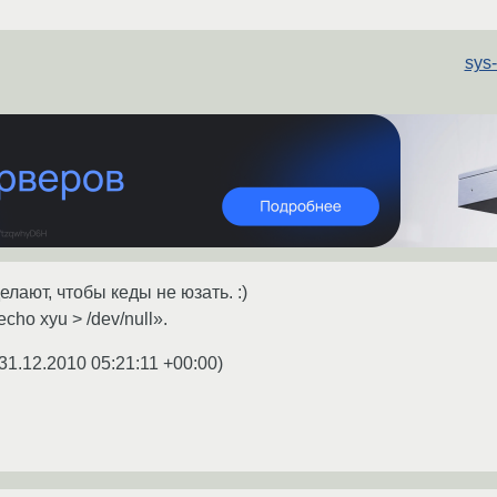
sys
елают, чтобы кеды не юзать. :)
cho xyu > /dev/null».
31.12.2010 05:21:11 +00:00
)