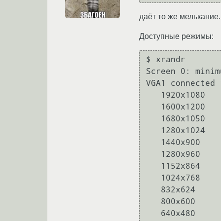
даёт то же мелькание.
Доступные режимы:
$ xrandr

Screen 0: minim
VGA1 connected 
   1920x1080      60.0 +

   1600x1200      60.0  

   1680x1050      60.0  

   1280x1024      75.0     60.0  

   1440x900       59.9* 

   1280x960       60.0  

   1152x864       75.0  

   1024x768       75.1     70.1     60.0  

   832x624        74.6  

   800x600        75.0     60.3     56.2  

   640x480        72.8     75.0     60.0  
