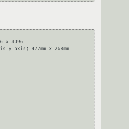
6 x 4096

is y axis) 477mm x 268mm
