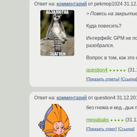
Ответ на:
комментарий
от pekmop1024
31.12
> Повесь на закрыти
Куда повесить?
Интерфейс GPM не поз
разобрался.
Вопрос в том, как это
question4
(
31.
★★★★★
Показать ответы
Ссылка
Ответ на:
комментарий
от question4
31.12.20
без гнома и кед...дык 
megabaks
(
31.1
★★★★
Показать ответ
Ссылка