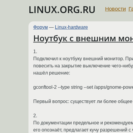
LINUX.ORG.RU
Новости
Г
Форум
—
Linux-hardware
Ноутбук с внешним мо
1.
Подключил к ноутбуку внешний монитор. При
повесить на закрытие выключение чего-нибуд
нашёл решение:
gconftool-2 --type string --set /apps/gnome-po
Первый вопрос: существует ли более обще
2.
По документации предельное и рекомендуем
его опознаёт, предлагает кучу разрешений с