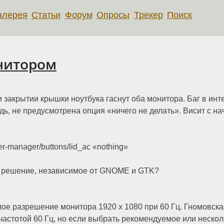
алерея
Статьи
Форум
Опросы
Трекер
Поиск
нитором
 закрытии крышки ноутбука гаснут оба монитора. Баг в и
ь, не предусмотрена опция «ничего не делать». Висит с на
wer-manager/buttons/lid_ac «nothing»
е решение, независимое от GNOME и GTK?
ое разрешение монитора 1920 x 1080 при 60 Гц. Гномовск
 частотой 60 Гц, но если выбрать рекомендуемое или нескол