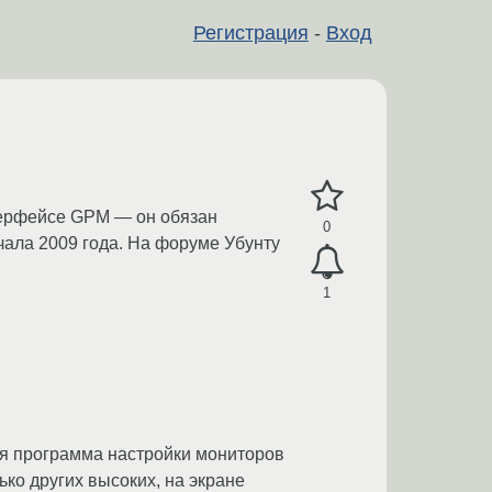
Регистрация
-
Вход
нтерфейсе GPM — он обязан
0
чала 2009 года. На форуме Убунту
1
ая программа настройки мониторов
ько других высоких, на экране