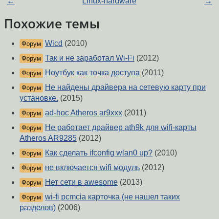
←
Linux-hardware
→
Похожие темы
Wicd
(2010)
Форум
Так и не заработал Wi-Fi
(2012)
Форум
Ноутбук как точка доступа
(2011)
Форум
Не найдены драйвера на сетевую карту при
Форум
установке.
(2015)
ad-hoc Atheros ar9xxx
(2011)
Форум
Не работает драйвер ath9k для wifi-карты
Форум
Atheros AR9285
(2012)
Как сделать ifconfig wlan0 up?
(2010)
Форум
не включается wifi модуль
(2012)
Форум
Нет сети в awesome
(2013)
Форум
wi-fi pcmcia карточка (не нашел таких
Форум
разделов)
(2006)