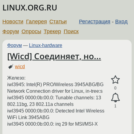
LINUX.ORG.RU
Новости
Галерея
Статьи
Регистрация
-
Вход
Форум
Опросы
Трекер
Поиск
Форум
—
Linux-hardware
[Wicd] Соединяет, но...
wicd
Железо:
iwl3945: Intel(R) PRO/Wireless 3945ABG/BG
0
Network Connection driver for Linux, in-tree:s
iwl3945 0000:0b:00.0: Tunable channels: 13
802.11bg, 23 802.11a сhannels
1
iwl3945 0000:0b:00.0: Detected Intel Wireless
WiFi Link 3945ABG
iwl3945 0000:0b:00.0: irq 29 for MSI/MSI-X