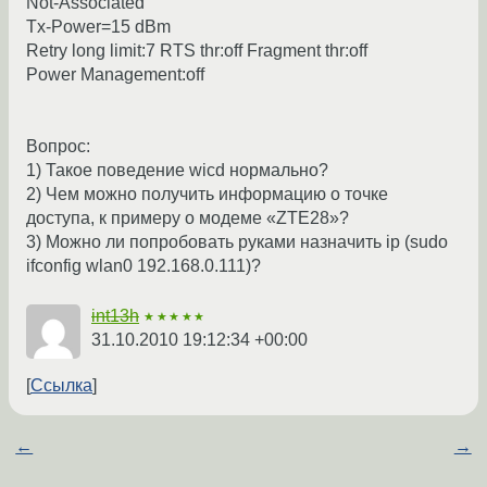
Not-Associated
Tx-Power=15 dBm
Retry long limit:7 RTS thr:off Fragment thr:off
Power Management:off
Вопрос:
1) Такое поведение wicd нормально?
2) Чем можно получить информацию о точке
доступа, к примеру о модеме «ZTE28»?
3) Можно ли попробовать руками назначить ip (sudo
ifconfig wlan0 192.168.0.111)?
int13h
★★★★★
31.10.2010 19:12:34 +00:00
Ссылка
←
→