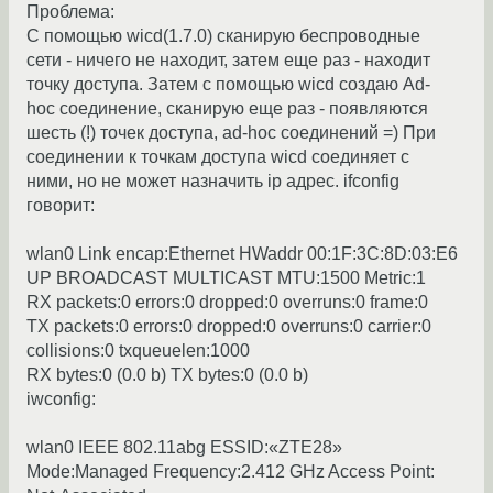
Проблема:
С помощью wicd(1.7.0) сканирую беспроводные
сети - ничего не находит, затем еще раз - находит
точку доступа. Затем с помощью wicd создаю Ad-
hoc соединение, сканирую еще раз - появляются
шесть (!) точек доступа, ad-hoc соединений =) При
соединении к точкам доступа wicd соединяет с
ними, но не может назначить ip адрес. ifconfig
говорит:
wlan0 Link encap:Ethernet HWaddr 00:1F:3C:8D:03:E6
UP BROADCAST MULTICAST MTU:1500 Metric:1
RX packets:0 errors:0 dropped:0 overruns:0 frame:0
TX packets:0 errors:0 dropped:0 overruns:0 carrier:0
collisions:0 txqueuelen:1000
RX bytes:0 (0.0 b) TX bytes:0 (0.0 b)
iwconfig:
wlan0 IEEE 802.11abg ESSID:«ZTE28»
Mode:Managed Frequency:2.412 GHz Access Point: