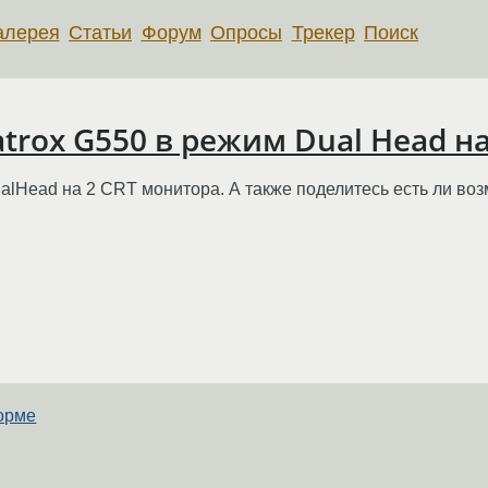
алерея
Статьи
Форум
Опросы
Трекер
Поиск
trox G550 в режим Dual Head н
alHead на 2 CRT монитора. А также поделитесь есть ли воз
орме