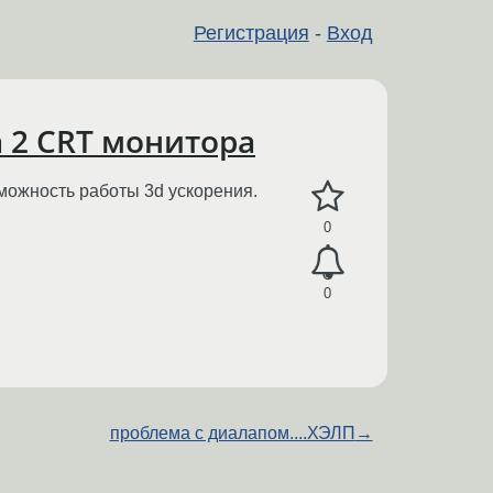
Регистрация
-
Вход
а 2 CRT монитора
можность работы 3d ускорения.
0
0
проблема с диалапом....ХЭЛП
→