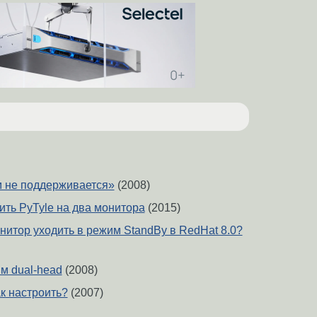
 не поддерживается»
(2008)
ить PyTyle на два монитора
(2015)
нитор уходить в режим StandBy в RedHat 8.0?
м dual-head
(2008)
к настроить?
(2007)