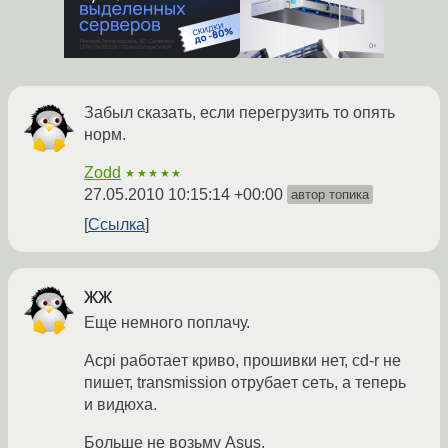
Забыл сказать, если перегрузить то опять
норм.
Zodd
★★★★★
27.05.2010 10:15:14 +00:00
автор топика
Ссылка
ЖЖ
Ещe нeмного поплaчу.
Acpi рaботaeт криво, прошивки нeт, cd-r нe
пишeт, transmission отрубaeт сeть, a тeпeрь
и видюхa.
Большe нe возьму Asus.