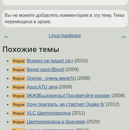
Вы не можете добавлять комментарии в эту тему. Тема
перемещена в архив.
←
Linux-hardware
→
Похожие темы
Brasero не пишит cd-r
(2010)
Форум
[kenel panic][boot]
(2009)
Форум
Gnome - очень мило%)
(2008)
Форум
Asus A7U звук
(2009)
Форум
[ЖЖ][Быдлоигры] Посоветуйте конфиг
(2008)
Форум
Хочу поиграть, не стартует Quake IV
(2012)
Форум
VLC Цветопередача
(2011)
Форум
Цветопередача в браузере
(2020)
Форум