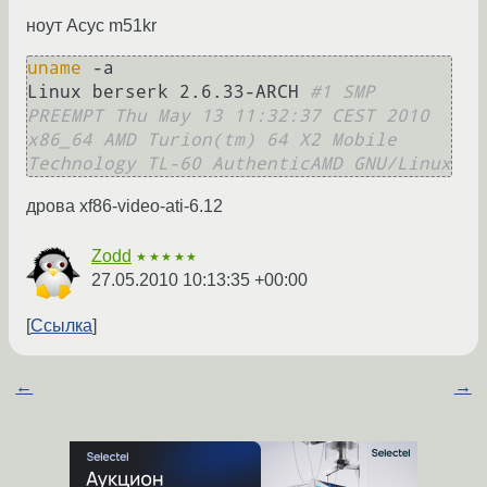
ноут Асус m51kr
uname
 -a

Linux berserk 2.6.33-ARCH 
#1 SMP 
PREEMPT Thu May 13 11:32:37 CEST 2010 
x86_64 AMD Turion(tm) 64 X2 Mobile 
Technology TL-60 AuthenticAMD GNU/Linux
дрова xf86-video-ati-6.12
Zodd
★★★★★
27.05.2010 10:13:35 +00:00
Ссылка
←
→