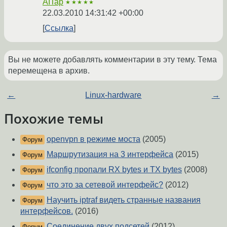
AITap
★★★★★
22.03.2010 14:31:42 +00:00
Ссылка
Вы не можете добавлять комментарии в эту тему. Тема
перемещена в архив.
←
Linux-hardware
→
Похожие темы
openvpn в режиме моста
(2005)
Форум
Маршрутизация на 3 интерфейса
(2015)
Форум
ifconfig пропали RX bytes и TX bytes
(2008)
Форум
что это за сетевой интерфейс?
(2012)
Форум
Научить iptraf видеть странные названия
Форум
интерфейсов.
(2016)
Соединение двух подсетей
(2012)
Форум