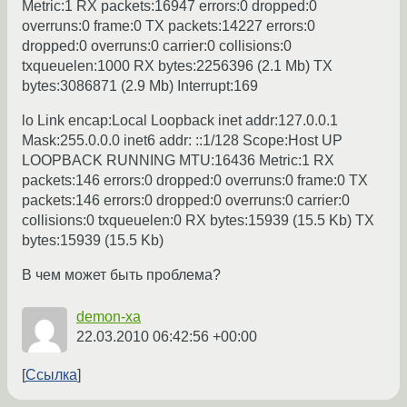
Metric:1 RX packets:16947 errors:0 dropped:0
overruns:0 frame:0 TX packets:14227 errors:0
dropped:0 overruns:0 carrier:0 collisions:0
txqueuelen:1000 RX bytes:2256396 (2.1 Mb) TX
bytes:3086871 (2.9 Mb) Interrupt:169
lo Link encap:Local Loopback inet addr:127.0.0.1
Mask:255.0.0.0 inet6 addr: ::1/128 Scope:Host UP
LOOPBACK RUNNING MTU:16436 Metric:1 RX
packets:146 errors:0 dropped:0 overruns:0 frame:0 TX
packets:146 errors:0 dropped:0 overruns:0 carrier:0
collisions:0 txqueuelen:0 RX bytes:15939 (15.5 Kb) TX
bytes:15939 (15.5 Kb)
В чем может быть проблема?
demon-xa
22.03.2010 06:42:56 +00:00
Ссылка