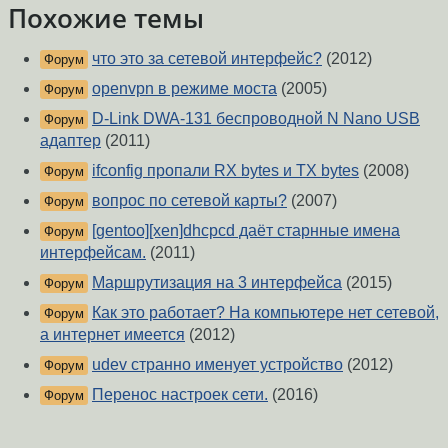
Похожие темы
что это за сетевой интерфейс?
(2012)
Форум
openvpn в режиме моста
(2005)
Форум
D-Link DWA-131 беспроводной N Nano USB
Форум
адаптер
(2011)
ifconfig пропали RX bytes и TX bytes
(2008)
Форум
вопрос по сетевой карты?
(2007)
Форум
[gentoo][xen]dhcpcd даёт старнные имена
Форум
интерфейсам.
(2011)
Маршрутизация на 3 интерфейса
(2015)
Форум
Как это работает? На компьютере нет сетевой,
Форум
а интернет имеется
(2012)
udev странно именует устройство
(2012)
Форум
Перенос настроек сети.
(2016)
Форум