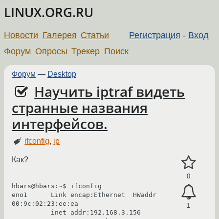
LINUX.ORG.RU
Новости
Галерея
Статьи
Регистрация
-
Вход
Форум
Опросы
Трекер
Поиск
Форум
—
Desktop
Научить iptraf видеть
странные названия
интерфейсов.
ifconfig
,
ip
Как?
0
hbars@hbars:~$ ifconfig
eno1      Link encap:Ethernet  HWaddr 
00:9c:02:23:ee:ea  
1
          inet addr:192.168.3.156  