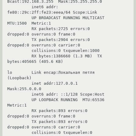
Bcast:192.168.3.255  Mask:255.255.255.0
          inet6 addr: 
fe80::29c:2ff:fe23:eeea/64 Scope:Link
          UP BROADCAST RUNNING MULTICAST  
MTU:1500  Metric:1
          RX packets:2725 errors:0 
dropped:0 overruns:0 frame:0
          TX packets:2904 errors:0 
dropped:0 overruns:0 carrier:0
          collisions:0 txqueuelen:1000 
          RX bytes:1386660 (1.3 MB)  TX 
bytes:405665 (405.6 KB)
lo        Link encap:Локальная петля 
(Loopback)  
          inet addr:127.0.0.1  
Mask:255.0.0.0
          inet6 addr: ::1/128 Scope:Host
          UP LOOPBACK RUNNING  MTU:65536  
Metric:1
          RX packets:893 errors:0 
dropped:0 overruns:0 frame:0
          TX packets:893 errors:0 
dropped:0 overruns:0 carrier:0
          collisions:0 txqueuelen:0 