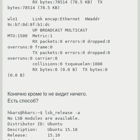
          RX bytes:78514 (78.5 KB)  TX 
bytes:78514 (78.5 KB)
wlo1      Link encap:Ethernet  HWaddr 
9c:b7:0d:8f:b1:dc  
          UP BROADCAST MULTICAST  
MTU:1500  Metric:1
          RX packets:0 errors:0 dropped:0 
overruns:0 frame:0
          TX packets:0 errors:0 dropped:0 
overruns:0 carrier:0
          collisions:0 txqueuelen:1000 
          RX bytes:0 (0.0 B)  TX bytes:0 
(0.0 B)
Конечно кроме lo не видит ничего.
Есть способ?
hbars@hbars:~$ lsb_release -a
No LSB modules are available.
Distributor ID:	Ubuntu
Description:	Ubuntu 15.10
Release:	15.10