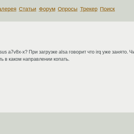
алерея
Статьи
Форум
Опросы
Трекер
Поиск
us a7v8x-x? При загрузке alsa говорит что irq уже занято. 
ть в каком направлении копать.