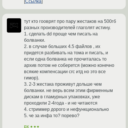
Ссылка
тут кто гооврят про пару жестаков на 500гб
разных производителей глаголят истину.
1. сделать dd проще чем писать на
болванки.
2. в случае больших 4.5 файлов , их
придется разбивать на тома и писать, и
если одна болванка не прочиталась то
архив потом не соберется (можно конечно
всякие компенсации crc итд но это все
гимор).
3. 2-3 жестака проживут дольше чем
болванки. не верь всем этим фирменным
дискам в гламурных упаковках, уже
проходили 2-4года - и не читаются
4. стриммер дорого и нефункционально
5. че за инфа то? порево?
px
★★★