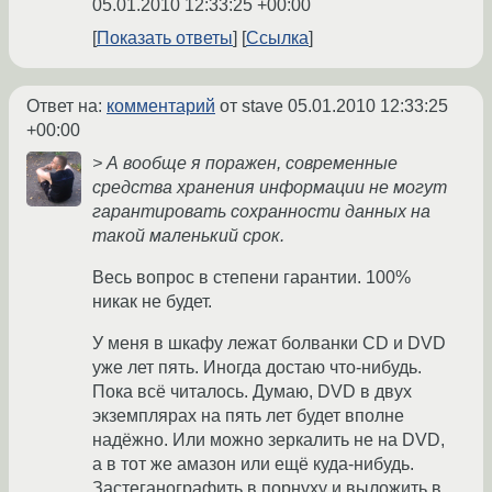
05.01.2010 12:33:25 +00:00
Показать ответы
Ссылка
Ответ на:
комментарий
от stave
05.01.2010 12:33:25
+00:00
> А вообще я поражен, современные
средства хранения информации не могут
гарантировать сохранности данных на
такой маленький срок.
Весь вопрос в степени гарантии. 100%
никак не будет.
У меня в шкафу лежат болванки CD и DVD
уже лет пять. Иногда достаю что-нибудь.
Пока всё читалось. Думаю, DVD в двух
экземплярах на пять лет будет вполне
надёжно. Или можно зеркалить не на DVD,
а в тот же амазон или ещё куда-нибудь.
Застеганографить в порнуху и выложить в