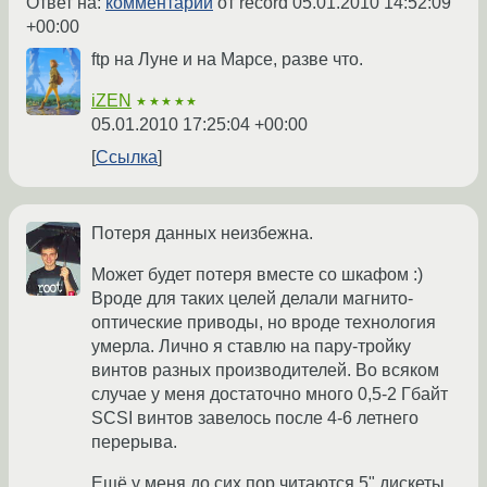
Ответ на:
комментарий
от record
05.01.2010 14:52:09
+00:00
ftp на Луне и на Марсе, разве что.
iZEN
★★★★★
05.01.2010 17:25:04 +00:00
Ссылка
Потеря данных неизбежна.
Может будет потеря вместе со шкафом :)
Вроде для таких целей делали магнито-
оптические приводы, но вроде технология
умерла. Лично я ставлю на пару-тройку
винтов разных производителей. Во всяком
случае у меня достаточно много 0,5-2 Гбайт
SCSI винтов завелось после 4-6 летнего
перерыва.
Ещё у меня до сих пор читаются 5" дискеты,