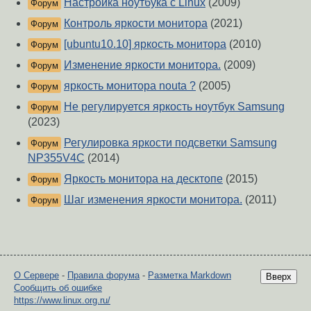
Настройка ноутбука с Linux
(2009)
Форум
Контроль яркости монитора
(2021)
Форум
[ubuntu10.10] яркость монитора
(2010)
Форум
Изменение яркости монитора.
(2009)
Форум
яркость монитора nouta ?
(2005)
Форум
Не регулируется яркость ноутбук Samsung
Форум
(2023)
Регулировка яркости подсветки Samsung
Форум
NP355V4C
(2014)
Яркость монитора на десктопе
(2015)
Форум
Шаг изменения яркости монитора.
(2011)
Форум
О Сервере
-
Правила форума
-
Разметка Markdown
Вверх
Сообщить об ошибке
https://www.linux.org.ru/