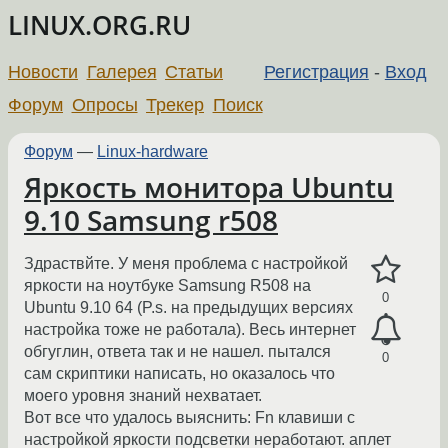
LINUX.ORG.RU
Новости
Галерея
Статьи
Регистрация
-
Вход
Форум
Опросы
Трекер
Поиск
Форум
—
Linux-hardware
Яркость монитора Ubuntu
9.10 Samsung r508
Здраствйте. У меня проблема с настройкой
яркости на ноутбуке Samsung R508 на
0
Ubuntu 9.10 64 (P.s. на предыдущих версиях
настройка тоже не работала). Весь интернет
обгуглин, ответа так и не нашел. пытался
0
сам скриптики написать, но оказалось что
моего уровня знаний нехватает.
Вот все что удалось выяснить: Fn клавиши с
настройкой яркости подсветки неработают. аплет