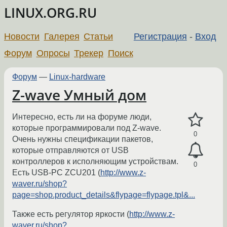
LINUX.ORG.RU
Новости
Галерея
Статьи
Регистрация
-
Вход
Форум
Опросы
Трекер
Поиск
Форум
—
Linux-hardware
Z-wave Умный дом
Интересно, есть ли на форуме люди,
которые программировали под Z-wave.
0
Очень нужны спецификации пакетов,
которые отправляются от USB
контроллеров к исполняющим устройствам.
0
Есть USB-PC ZCU201 (
http://www.z-
waver.ru/shop?
page=shop.product_details&flypage=flypage.tpl&...
Также есть регулятор яркости (
http://www.z-
waver.ru/shop?