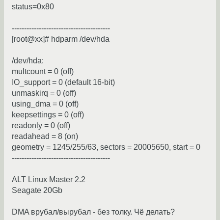
status=0x80
----------------------------------------
[root@xx]# hdparm /dev/hda
/dev/hda:
multcount = 0 (off)
IO_support = 0 (default 16-bit)
unmaskirq = 0 (off)
using_dma = 0 (off)
keepsettings = 0 (off)
readonly = 0 (off)
readahead = 8 (on)
geometry = 1245/255/63, sectors = 20005650, start = 0
----------------------------------------
ALT Linux Master 2.2
Seagate 20Gb
DMA врубал/вырубал - без толку. Чё делать?