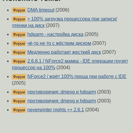
DMA timeout
(2006)
Форум
> 100% загрузка процессора при записи/
Форум
чтении на диск
(2007)
hdparm - настройка диска
(2005)
Форум
чё-то не то с жёстким диском
(2007)
Форум
Медленно работает жесткий диск
(2007)
Форум
2.6.8.1 / NForce2 мамка - IDE операции грузят
Форум
процессор на 100%
(2004)
NForce2 / жрёт 100% проца при работе с IDE
Форум
(2005)
противоречия: dmesg и hdparm
(2003)
Форум
противоречия: dmesg и hdparm
(2003)
Форум
neverwinter nights ++ 2.6.1
(2004)
Форум