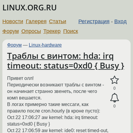
LINUX.ORG.RU
Новости
Галерея
Статьи
Регистрация
-
Вход
Форум
Опросы
Трекер
Поиск
Форум
—
Linux-hardware
Траблы с винтом: hda: irq
timeout: status=0xd0 { Busy }
Привет олл!
Периодически возникают траблы с винтом -
0
он начинает странно звенеть, после чего
комп вешается.
В логах примерно такие мессаги, как
0
правило после cron.hourly (в кроне пусто):
Oct 22 17:06:27 aw kernel: hda: irq timeout:
status=0xd0 { Busy }
Oct 22 17:06:59 aw kernel: ide0: reset timed-out,