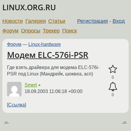
LINUX.ORG.RU
Новости
Галерея
Статьи
Регистрация
-
Вход
Форум
Опросы
Трекер
Поиск
Форум
—
Linux-hardware
Модем ELC-576i-PSR
Где взять драйвера для модема ELC-576i-
PSR под Linux (Мандрейк, шоквеа, асп)
0
Smert
★
18.09.2003 11:06:18 +00:00
0
Ссылка
←
→