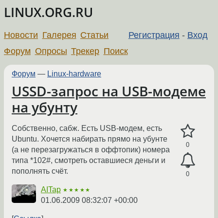
LINUX.ORG.RU
Новости
Галерея
Статьи
Регистрация
-
Вход
Форум
Опросы
Трекер
Поиск
Форум
—
Linux-hardware
USSD-запрос на USB-модеме
на убунту
Собственно, сабж. Есть USB-модем, есть
Ubuntu. Хочется набирать прямо на убунте
0
(а не перезагружаться в оффтопик) номера
типа *102#, смотреть оставшиеся деньги и
пополнять счёт.
0
AITap
★★★★★
01.06.2009 08:32:07 +00:00